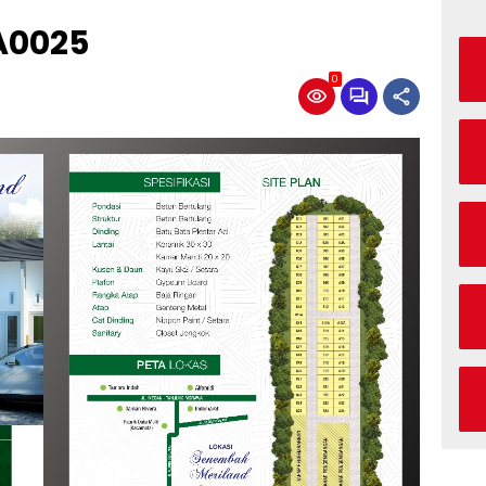
A0025
0