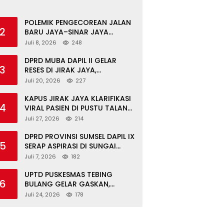
POLEMIK PENGECOREAN JALAN
2
BARU JAYA–SINAR JAYA
BERAKHIR DAMAI, WARGA
Juli 8, 2026
248
APRESIASI PERAN
FORKOPIMCAM DAN DPRD
DPRD MUBA DAPIL II GELAR
3
MUBA
RESES DI JIRAK JAYA,
SERAHKAN BANTOR DAN
Juli 20, 2026
227
TINJAU JALAN RUSAK SERTA
TPS 3R
KAPUS JIRAK JAYA KLARIFIKASI
4
VIRAL PASIEN DI PUSTU TALANG
MANDUNG: ITU MISKOMUNIKASI
Juli 27, 2026
214
DPRD PROVINSI SUMSEL DAPIL IX
5
SERAP ASPIRASI DI SUNGAI
KERUH: KADES & TOKOH DESAK
Juli 7, 2026
182
INFRASTRUKTUR, PENDIDIKAN,
EKONOMI
UPTD PUSKESMAS TEBING
6
BULANG GELAR GASKAN,
LAYANI PEMERIKSAAN
Juli 24, 2026
178
KESEHATAN GRATIS UNTUK ASN
DI SUNGAI KERUH