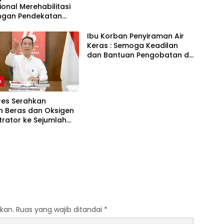
onal Merehabilitasi
ngan Pendekatan
m BPSSC
Ibu Korban Penyiraman Air
Keras : Semoga Keadilan
dan Bantuan Pengobatan di
Dapat
a
res Serahkan
n Beras dan Oksigen
rator ke Sejumlah
kan.
Ruas yang wajib ditandai
*