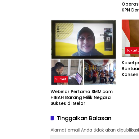
Operasi
KPN De
Progra
Jakart
Kasetp
Bantua
Konsent
Sumut
Provinsi
Webinar Pertama SMM.com
HIBAH Barang Milik Negara
Sukses di Gelar
Tinggalkan Balasan
Alamat email Anda tidak akan dipublikasi