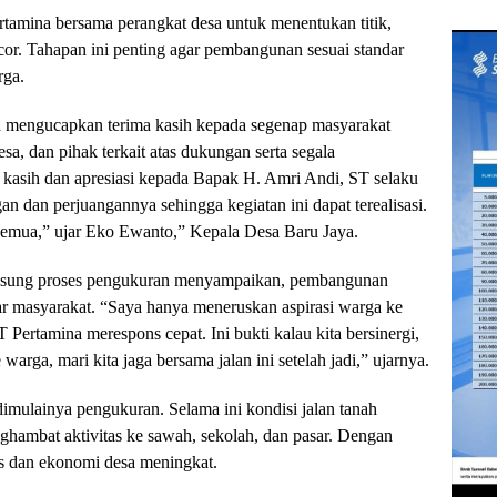
rtamina bersama perangkat desa untuk menentukan titik,
icor. Tahapan ini penting agar pembangunan sesuai standar
rga.
 mengucapkan terima kasih kepada segenap masyarakat
a, dan pihak terkait atas dukungan serta segala
kasih dan apresiasi kepada Bapak H. Amri Andi, ST selaku
n dan perjuangannya sehingga kegiatan ini dapat terealisasi.
semua,” ujar Eko Ewanto,” Kepala Desa Baru Jaya.
ngsung proses pengukuran menyampaikan, pembangunan
ar masyarakat. “Saya hanya meneruskan aspirasi warga ke
Pertamina merespons cepat. Ini bukti kalau kita bersinergi,
warga, mari kita jaga bersama jalan ini setelah jadi,” ujarnya.
mulainya pengukuran. Selama ini kondisi jalan tanah
ghambat aktivitas ke sawah, sekolah, dan pasar. Dengan
s dan ekonomi desa meningkat.