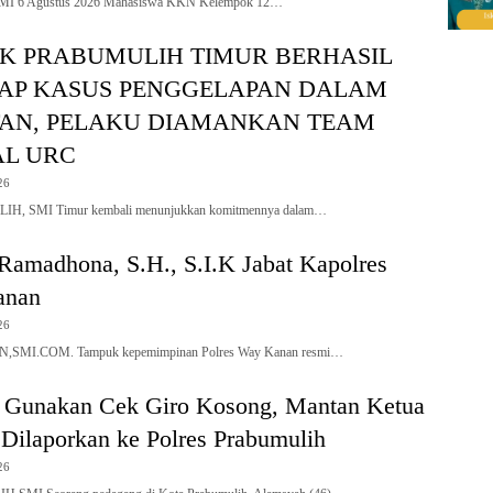
SMI 6 Agustus 2026 Mahasiswa KKN Kelempok 12…
K PRABUMULIH TIMUR BERHASIL
AP KASUS PENGGELAPAN DALAM
TAN, PELAKU DIAMANKAN TEAM
AL URC
26
 SMI Timur kembali menunjukkan komitmennya dalam…
amadhona, S.H., S.I.K Jabat Kapolres
anan
26
MI.COM. Tampuk kepemimpinan Polres Way Kanan resmi…
 Gunakan Cek Giro Kosong, Mantan Ketua
Dilaporkan ke Polres Prabumulih
26