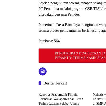
Setelah pengukuran selesai, tahapan selanjut
PT Pertamina melalui program CSR/TJSL ber
disepakati bersama Pemdes.
Pemerintah Desa Baru Jaya mengimbau warg
selama proses pembangunan berlangsung aga
Pembaca:
564
PENGUKURAN PENGECORAN JAL
ERWANTO: TERIMA KASIH ATA
Berita Terkait
Berita
Berita
Kapolres Prabumulih Pimpin
Mahasisw
Pelantikan Wakapolres dan Serah
Edukasi 
Terima Jabatan Pejabat Utama
di SMK A
Berita
Berita