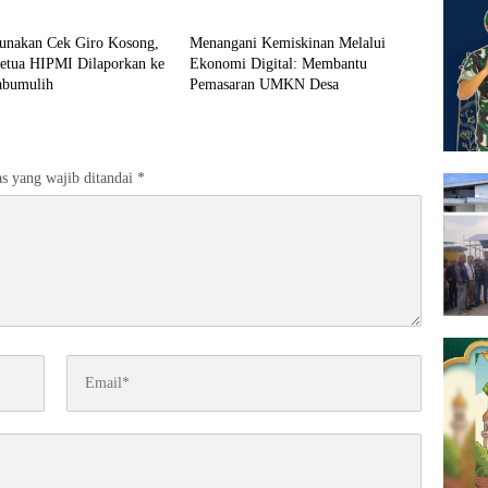
Telang
JABATAN, PELAKU
DIAMANKAN TEAM OPSNAL
unakan Cek Giro Kosong,
Menangani Kemiskinan Melalui
URC
etua HIPMI Dilaporkan ke
Ekonomi Digital: Membantu
abumulih
Pemasaran UMKN Desa
s yang wajib ditandai
*