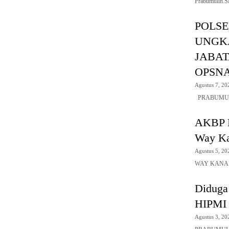
Prabumulih.
POLSE
UNGK
JABA
OPSN
Agustus 7, 20
PRABUMULIH,
AKBP R
Way K
Agustus 5, 20
WAY KANAN,S
Diduga
HIPMI 
Agustus 3, 20