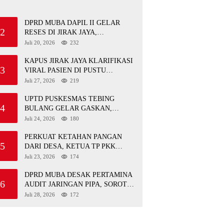
DPRD MUBA DAPIL II GELAR
2
RESES DI JIRAK JAYA,
SERAHKAN BANTOR DAN
Juli 20, 2026
232
TINJAU JALAN RUSAK SERTA
TPS 3R
KAPUS JIRAK JAYA KLARIFIKASI
3
VIRAL PASIEN DI PUSTU
TALANG MANDUNG: ITU
Juli 27, 2026
219
MISKOMUNIKASI
UPTD PUSKESMAS TEBING
4
BULANG GELAR GASKAN,
LAYANI PEMERIKSAAN
Juli 24, 2026
180
KESEHATAN GRATIS UNTUK ASN
DI SUNGAI KERUH
PERKUAT KETAHAN PANGAN
5
DARI DESA, KETUA TP PKK
MUBA TINJAU PANEN PADI
Juli 23, 2026
174
ORGANIK DAN IKAN NILA
DPRD MUBA DESAK PERTAMINA
6
AUDIT JARINGAN PIPA, SOROTI
KESELAMATAN WARGA JIRAK
Juli 28, 2026
172