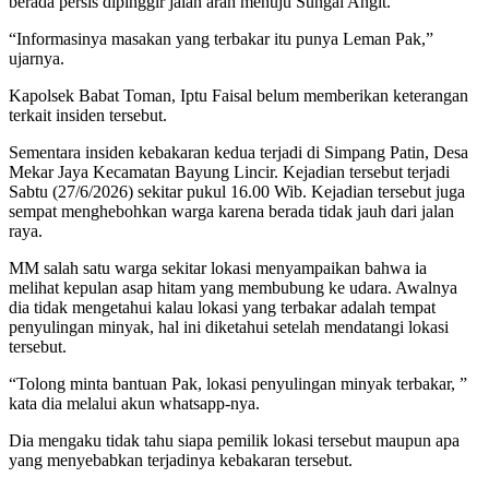
berada persis dipinggir jalan arah menuju Sungai Angit.
“Informasinya masakan yang terbakar itu punya Leman Pak,”
ujarnya.
Kapolsek Babat Toman, Iptu Faisal belum memberikan keterangan
terkait insiden tersebut.
Sementara insiden kebakaran kedua terjadi di Simpang Patin, Desa
Mekar Jaya Kecamatan Bayung Lincir. Kejadian tersebut terjadi
Sabtu (27/6/2026) sekitar pukul 16.00 Wib. Kejadian tersebut juga
sempat menghebohkan warga karena berada tidak jauh dari jalan
raya.
MM salah satu warga sekitar lokasi menyampaikan bahwa ia
melihat kepulan asap hitam yang membubung ke udara. Awalnya
dia tidak mengetahui kalau lokasi yang terbakar adalah tempat
penyulingan minyak, hal ini diketahui setelah mendatangi lokasi
tersebut.
“Tolong minta bantuan Pak, lokasi penyulingan minyak terbakar, ”
kata dia melalui akun whatsapp-nya.
Dia mengaku tidak tahu siapa pemilik lokasi tersebut maupun apa
yang menyebabkan terjadinya kebakaran tersebut.