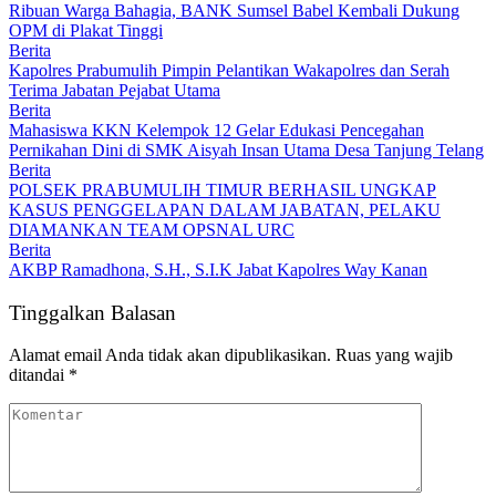
Ribuan Warga Bahagia, BANK Sumsel Babel Kembali Dukung
OPM di Plakat Tinggi
Berita
Kapolres Prabumulih Pimpin Pelantikan Wakapolres dan Serah
Terima Jabatan Pejabat Utama
Berita
Mahasiswa KKN Kelempok 12 Gelar Edukasi Pencegahan
Pernikahan Dini di SMK Aisyah Insan Utama Desa Tanjung Telang
Berita
POLSEK PRABUMULIH TIMUR BERHASIL UNGKAP
KASUS PENGGELAPAN DALAM JABATAN, PELAKU
DIAMANKAN TEAM OPSNAL URC
Berita
AKBP Ramadhona, S.H., S.I.K Jabat Kapolres Way Kanan
Tinggalkan Balasan
Alamat email Anda tidak akan dipublikasikan.
Ruas yang wajib
ditandai
*