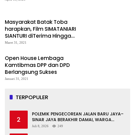
Masyarakat Batak Toba
harapkan, Film SIMATANIARI
SIANTURI diTerima Hingga
Mancanegara
Maret 31, 2021
Open House Lembaga
Kamtibmas DPP dan DPD
Berlangsung Sukses
Januari 31, 2021
TERPOPULER
POLEMIK PENGECOREAN JALAN BARU JAYA–
2
SINAR JAYA BERAKHIR DAMAI, WARGA
APRESIASI PERAN FORKOPIMCAM DAN DPRD
Juli 8, 2026
249
MUBA