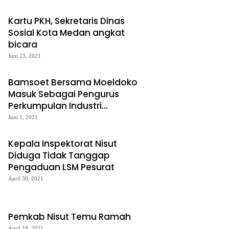
Kartu PKH, Sekretaris Dinas
Sosial Kota Medan angkat
bicara
Juni 23, 2021
Bamsoet Bersama Moeldoko
Masuk Sebagai Pengurus
Perkumpulan Industri
Kendaraan Listrik Indonesia
Juni 1, 2021
Kepala Inspektorat Nisut
Diduga Tidak Tanggap
Pengaduan LSM Pesurat
April 30, 2021
Pemkab Nisut Temu Ramah
April 19, 2021