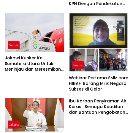
KPN Dengan Pendekatan
Program BPSSC
Sumut
Jokowi Kunker Ke
Sumatera Utara Untuk
Sumut
Meninjau dan Meresmikan
Jalan Bypass Balige
Webinar Pertama SMM.com
HIBAH Barang Milik Negara
Sukses di Gelar
Ibu Korban Penyiraman Air
Keras : Semoga Keadilan
dan Bantuan Pengobatan
di Dapat
Jakarta