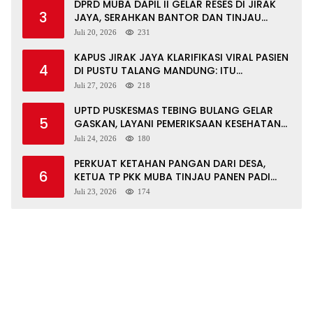
DPRD MUBA DAPIL II GELAR RESES DI JIRAK
3
JAYA, SERAHKAN BANTOR DAN TINJAU
JALAN RUSAK SERTA TPS 3R
Juli 20, 2026
231
KAPUS JIRAK JAYA KLARIFIKASI VIRAL PASIEN
4
DI PUSTU TALANG MANDUNG: ITU
MISKOMUNIKASI
Juli 27, 2026
218
UPTD PUSKESMAS TEBING BULANG GELAR
5
GASKAN, LAYANI PEMERIKSAAN KESEHATAN
GRATIS UNTUK ASN DI SUNGAI KERUH
Juli 24, 2026
180
PERKUAT KETAHAN PANGAN DARI DESA,
6
KETUA TP PKK MUBA TINJAU PANEN PADI
ORGANIK DAN IKAN NILA
Juli 23, 2026
174