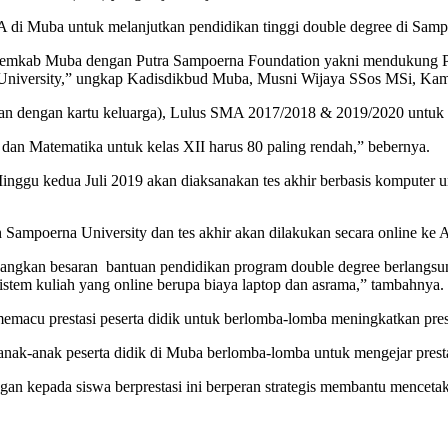
di Muba untuk melanjutkan pendidikan tinggi double degree di Sampo
mkab Muba dengan Putra Sampoerna Foundation yakni mendukung Pendi
 University,” ungkap Kadisdikbud Muba, Musni Wijaya SSos MSi, Kami
tikan dengan kartu keluarga), Lulus SMA 2017/2018 & 2019/2020 untuk 
is dan Matematika untuk kelas XII harus 80 paling rendah,” bebernya.
inggu kedua Juli 2019 akan diaksanakan tes akhir berbasis komputer unt
h Sampoerna University dan tes akhir akan dilakukan secara online ke A
edangkan besaran bantuan pendidikan program double degree berlangsun
istem kuliah yang online berupa biaya laptop dan asrama,” tambahnya.
macu prestasi peserta didik untuk berlomba-lomba meningkatkan pres
anak-anak peserta didik di Muba berlomba-lomba untuk mengejar prest
gan kepada siswa berprestasi ini berperan strategis membantu mence