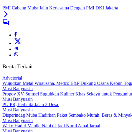
PMI Cabang Muba Jalin Kerjasama Dengan PMI DKI Jakarta
Berita Terkait
Advetorial
Wujudkan Metal Wirausaha, Medco E&P Dukung Usaha Kebun Tog
Musi Banyuasin
Propov XV Sumsel Suguhkan Kuliner Khas Sekayu untuk Pengunju
Musi Banyuasin
PU PR, Perbaiki Jalan 2 Desa
Musi Banyuasin
Disperindag Muba Hadirkan Paket Sembako Murah, Beras & Minyak 
Musi Banyuasin
Wako Hadiri Maulid Nabi di .jadi Nurul Amal Jaruai
Musi Banyuasin