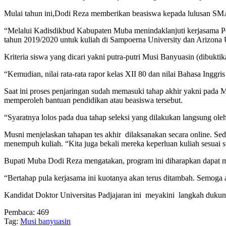
Mulai tahun ini,Dodi Reza memberikan beasiswa kepada lulusan SMA 
“Melalui Kadisdikbud Kabupaten Muba menindaklanjuti kerjasama Pe
tahun 2019/2020 untuk kuliah di Sampoerna University dan Arizona
Kriteria siswa yang dicari yakni putra-putri Musi Banyuasin (dibuk
“Kemudian, nilai rata-rata rapor kelas XII 80 dan nilai Bahasa Inggr
Saat ini proses penjaringan sudah memasuki tahap akhir yakni pada M
memperoleh bantuan pendidikan atau beasiswa tersebut.
“Syaratnya lolos pada dua tahap seleksi yang dilakukan langsung ole
Musni menjelaskan tahapan tes akhir dilaksanakan secara online. S
menempuh kuliah. “Kita juga bekali mereka keperluan kuliah sesuai s
Bupati Muba Dodi Reza mengatakan, program ini diharapkan dapat me
“Bertahap pula kerjasama ini kuotanya akan terus ditambah. Semoga 
Kandidat Doktor Universitas Padjajaran ini meyakini langkah dukun
Pembaca:
469
Tag:
Musi banyuasin