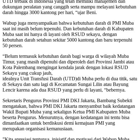
UTD terbaik di Indonesia yang telah memiliki manajemen dan
dukungan peralatan yang canggih serta mampu melayani kebutuhan
darah hingga 3000 kantong per hari, “ujar Beni.
Wabup juga menyampaikan bahwa kebutuhan darah di PMI Muba
saat ini masih belum tepenuhi. Dan kebutuhan darah di Kabupaten
Muba saat ini hanya di layani oleh RSUD sekayu, dengan
kebutuhan darah setahun sekitar 5000 kantong dan baru terpenuhi
50 persen.
“Belum termasuk kebutuhan darah bagi warga di wilayah Muba
Timur, yang masih dipenuhi dan diperoleh dari Provinsi Jambi atau
Kota Palembang mengingat kendala jarak dengan lokasi RSUD
Sekayu yang cukup jauh,
idealnya Unit Transfusi Darah (UTD)di Muba perlu di dua titik, satu
di Sekayu dan satu lagi di Kecamatan Sungai Lilin atau Bayung
Lencir karena ada dua RSUD yang perlu di layani, “bebernya.
Sekretaris Pengurus Provinsi PMI DKI Jakarta, Bambang Subekti
mengatakan, bahwa PMI DKI Jakarta menyambut baik kedatangan
Wakil Bupati Muba yang sekaligus Ketua PMI Kabupaten Muba
beserta Pengurus. Menurutnya, dengan kedatangan ini tentu bisa
dimanfaatkan untuk berdiskusi demi kemajuan PMI yang
merupakan organisasi kemanusiaan.
”Kita apresiasi tentunya, inisiatif dan motivasi dari Wabup Muba