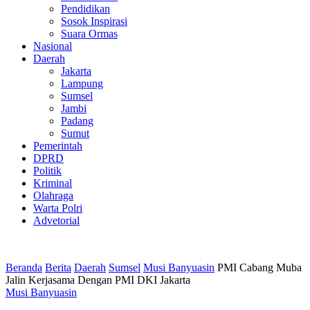
Pendidikan
Sosok Inspirasi
Suara Ormas
Nasional
Daerah
Jakarta
Lampung
Sumsel
Jambi
Padang
Sumut
Pemerintah
DPRD
Politik
Kriminal
Olahraga
Warta Polri
Advetorial
Beranda
Berita
Daerah
Sumsel
Musi Banyuasin
PMI Cabang Muba
Jalin Kerjasama Dengan PMI DKI Jakarta
Musi Banyuasin