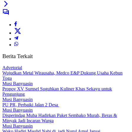
Berita Terkait
Advetorial
Wujudkan Metal Wirausaha, Medco E&P Dukung Usaha Kebun
Toga
Musi Banyuasin
Propov XV Sumsel Suguhkan Kuliner Khas Sekayu untuk
Pengunjung
Musi Banyuasin
PU PR, Perbaiki Jalan 2 Desa
Musi Banyuasin
Disperindag Muba Hadirkan Paket Sembako Murah, Beras &
Minyak Jadi Incaran Warga
Musi Banyuasin
Wako Hadiri Maulid Nabi di .jadi Nurul Amal Jaruai