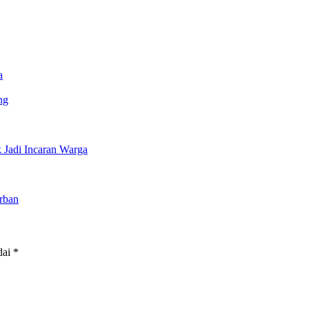
a
ng
Jadi Incaran Warga
rban
dai
*