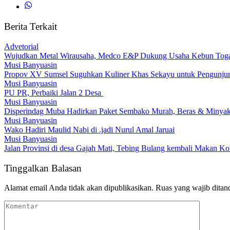
Berita Terkait
Advetorial
Wujudkan Metal Wirausaha, Medco E&P Dukung Usaha Kebun Tog
Musi Banyuasin
Propov XV Sumsel Suguhkan Kuliner Khas Sekayu untuk Pengunju
Musi Banyuasin
PU PR, Perbaiki Jalan 2 Desa
Musi Banyuasin
Disperindag Muba Hadirkan Paket Sembako Murah, Beras & Minyak 
Musi Banyuasin
Wako Hadiri Maulid Nabi di .jadi Nurul Amal Jaruai
Musi Banyuasin
Jalan Provinsi di desa Gajah Mati, Tebing Bulang kembali Makan Ko
Tinggalkan Balasan
Alamat email Anda tidak akan dipublikasikan.
Ruas yang wajib ditan