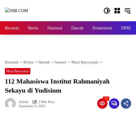
Langsung
ke
konten
Beranda
Berita
Nasional
Daerah
Pemerintah
DPRD
Beranda
Berita
Daerah
Sumsel
Musi Banyuasin
Musi Banyuasin
112 Mahasiswa Institut Rahmaniyah
Sekayu di Yudisium
756
Admin
2 Min Baca
September 9, 2025