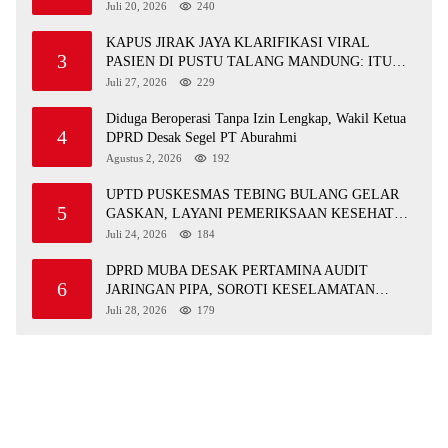
JALAN RUSAK SERTA TPS 3R
Juli 20, 2026
240
KAPUS JIRAK JAYA KLARIFIKASI VIRAL
3
PASIEN DI PUSTU TALANG MANDUNG: ITU
MISKOMUNIKASI
Juli 27, 2026
229
Diduga Beroperasi Tanpa Izin Lengkap, Wakil Ketua
4
DPRD Desak Segel PT Aburahmi
Agustus 2, 2026
192
UPTD PUSKESMAS TEBING BULANG GELAR
5
GASKAN, LAYANI PEMERIKSAAN KESEHATAN
GRATIS UNTUK ASN DI SUNGAI KERUH
Juli 24, 2026
184
DPRD MUBA DESAK PERTAMINA AUDIT
6
JARINGAN PIPA, SOROTI KESELAMATAN
WARGA JIRAK
Juli 28, 2026
179