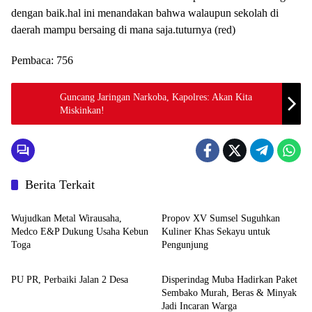
dengan baik.hal ini menandakan bahwa walaupun sekolah di
daerah mampu bersaing di mana saja.tuturnya (red)
Pembaca:
756
Guncang Jaringan Narkoba, Kapolres: Akan Kita
Miskinkan!
Berita Terkait
Advetorial
Musi Banyuasin
Wujudkan Metal Wirausaha,
Propov XV Sumsel Suguhkan
Medco E&P Dukung Usaha Kebun
Kuliner Khas Sekayu untuk
Toga
Pengunjung
Musi Banyuasin
Musi Banyuasin
PU PR, Perbaiki Jalan 2 Desa
Disperindag Muba Hadirkan Paket
Sembako Murah, Beras & Minyak
Jadi Incaran Warga
Musi Banyuasin
Musi Banyuasin