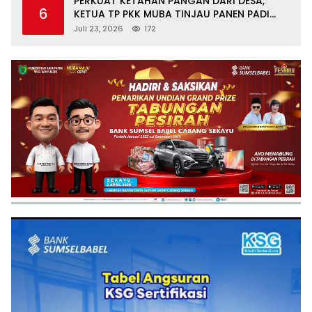
PERKUAT KETAHAN PANGAN DARI DESA,
6
KETUA TP PKK MUBA TINJAU PANEN PADI
ORGANIK DAN IKAN NILA
Juli 23, 2026
172