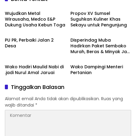
Advetorial
Musi Banyuasin
Wujudkan Metal
Propov XV Sumsel
Wirausaha, Medco E&P
Suguhkan Kuliner Khas
Dukung Usaha Kebun Toga
Sekayu untuk Pengunjung
Musi Banyuasin
Musi Banyuasin
PU PR, Perbaiki Jalan 2
Disperindag Muba
Desa
Hadirkan Paket Sembako
Murah, Beras & Minyak Jadi
Musi Banyuasin
Musi Banyuasin
Incaran Warga
Wako Hadiri Maulid Nabi di
Wako Dampingi Menteri
.jadi Nurul Amal Jaruai
Pertanian
Tinggalkan Balasan
Alamat email Anda tidak akan dipublikasikan.
Ruas yang
wajib ditandai
*