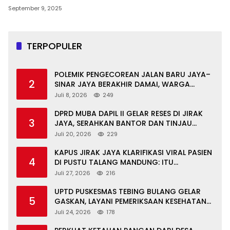
September 9, 2025
TERPOPULER
POLEMIK PENGECOREAN JALAN BARU JAYA–
2
SINAR JAYA BERAKHIR DAMAI, WARGA
APRESIASI PERAN FORKOPIMCAM DAN DPRD
Juli 8, 2026
249
MUBA
DPRD MUBA DAPIL II GELAR RESES DI JIRAK
3
JAYA, SERAHKAN BANTOR DAN TINJAU
JALAN RUSAK SERTA TPS 3R
Juli 20, 2026
229
KAPUS JIRAK JAYA KLARIFIKASI VIRAL PASIEN
4
DI PUSTU TALANG MANDUNG: ITU
MISKOMUNIKASI
Juli 27, 2026
216
UPTD PUSKESMAS TEBING BULANG GELAR
5
GASKAN, LAYANI PEMERIKSAAN KESEHATAN
GRATIS UNTUK ASN DI SUNGAI KERUH
Juli 24, 2026
178