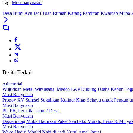
Tag:
Musi banyuasin
Desa Bumi Ayu Jadi Tuan Rumah Karang Pamitran Kwarcab Muba 
Berita Terkait
Advetorial
Wujudkan Metal Wirausaha, Medco E&P Dukung Usaha Kebun Tog
Musi Banyuasin
Propov XV Sumsel Suguhkan Kuliner Khas Sekayu untuk Pengunju
Musi Banyuasin
PU PR, Perbaiki Jalan 2 Desa
Musi Banyuasin
Disperindag Muba Hadirkan Paket Sembako Murah, Beras & Minyak 
Musi Banyuasin
Wako Hadiri Maulid Nabi di .jadi Nurul Amal Jaruai