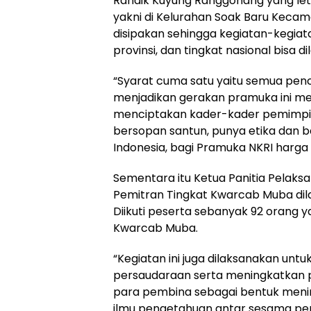
Randik Kuyung Ranggonang yang leta
yakni di Kelurahan Soak Baru Kecam
disipakan sehingga kegiatan-kegiata
provinsi, dan tingkat nasional bisa 
“Syarat cuma satu yaitu semua pe
menjadikan gerakan pramuka ini men
menciptakan kader-kader pemimpin
bersopan santun, punya etika dan 
Indonesia, bagi Pramuka NKRI harga 
Sementara itu Ketua Panitia Pelaks
Pemitran Tingkat Kwarcab Muba dil
Diikuti peserta sebanyak 92 orang ya
Kwarcab Muba.
“Kegiatan ini juga dilaksanakan u
persaudaraan serta meningkatkan
para pembina sebagai bentuk meni
ilmu pengetahuan antar sesama pemb