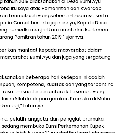
ng tahun 2019 dilaksanakan di Desa Bumi Ayu
ena itu saya atas Pemerintah dan Kwarcab
n terimakasih yang sebesar-besarnya serta
epada Camat beserta jajarannya, Kepala Desa
yang bersedia menjadikan rumah dan kediaman
rang Pamitran tahun 2019,” ujarnya.
mberikan manfaat kepada masyarakat dalam
masyarakat Bumi Ayu dan juga yang tergabung
laksanakan beberapa hari kedepan ini adalah
uan, kompetensi, kualitas dan yang terpenting
 rasa persaudaraan antara kita semua yang
 InshaAllah kedepan gerakan Pramuka di Muba
kan lagi,” tuturnya.
na, pelatih, anggota, dan penggiat pramuka,
in, sedang membuka Bumi Perkemahan Kupek