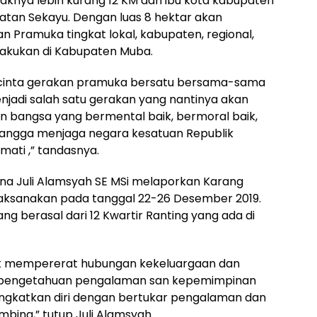
knya lebih kurang 12 KM dari ibu kota kabupaten
atan Sekayu. Dengan luas 8 hektar akan
n Pramuka tingkat lokal, kabupaten, regional,
dilakukan di Kabupaten Muba.
ncinta gerakan pramuka bersatu bersama-sama
jadi salah satu gerakan yang nantinya akan
 bangsa yang bermental baik, bermoral baik,
bangga menjaga negara kesatuan Republik
mati ,” tandasnya.
ana Juli Alamsyah SE MSi melaporkan Karang
aksanakan pada tanggal 22-26 Desember 2019.
ng berasal dari 12 Kwartir Ranting yang ada di
ntuk mempererat hubungan kekeluargaan dan
 pengetahuan pengalaman san kepemimpinan
ngkatkan diri dengan bertukar pengalaman dan
ina,” tutup Juli Alamsyah.