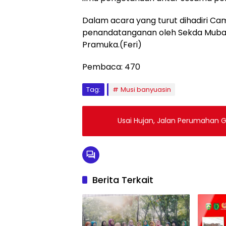
Dalam acara yang turut dihadiri Ca
penandatanganan oleh Sekda Muba
Pramuka.(Feri)
Pembaca:
470
Tag:
Musi banyuasin
Usai Hujan, Jalan Perumahan 
Berita Terkait