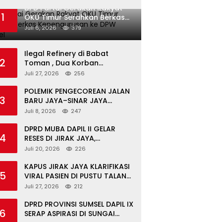
DPD Partai Gerakan Rakyat
1
OKU Timur Serahkan Berkas
Kepengurusan ke DPW Sumsel
Juli 6, 2026
379
Ilegal Refinery di Babat
2
Toman , Dua Korban
Meninggal Dunia, Ketua LGI
Juli 27, 2026
256
Sumsel Desak Copot
Kapolsek Babat Toman
POLEMIK PENGECOREAN JALAN
3
BARU JAYA–SINAR JAYA
BERAKHIR DAMAI, WARGA
Juli 8, 2026
247
APRESIASI PERAN
FORKOPIMCAM DAN DPRD
DPRD MUBA DAPIL II GELAR
4
MUBA
RESES DI JIRAK JAYA,
SERAHKAN BANTOR DAN
Juli 20, 2026
226
TINJAU JALAN RUSAK SERTA
TPS 3R
KAPUS JIRAK JAYA KLARIFIKASI
5
VIRAL PASIEN DI PUSTU TALANG
MANDUNG: ITU MISKOMUNIKASI
Juli 27, 2026
212
DPRD PROVINSI SUMSEL DAPIL IX
6
SERAP ASPIRASI DI SUNGAI