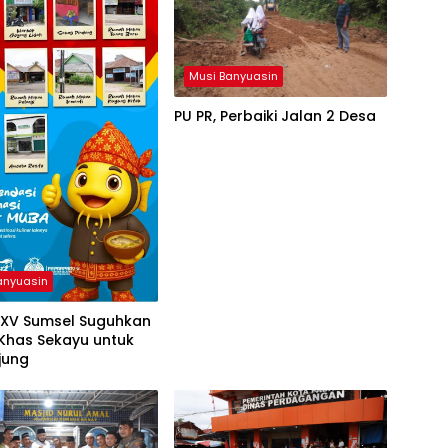
Musi Banyuasin
PU PR, Perbaiki Jalan 2 Desa
anyuasin
 XV Sumsel Suguhkan
 Khas Sekayu untuk
jung