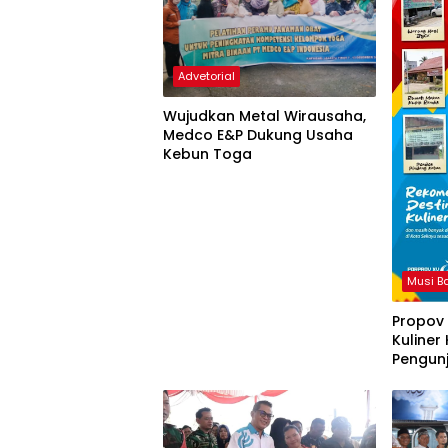
Advetorial
Wujudkan Metal Wirausaha,
Medco E&P Dukung Usaha
Kebun Toga
Musi B
Propov
Kuliner
Pengun