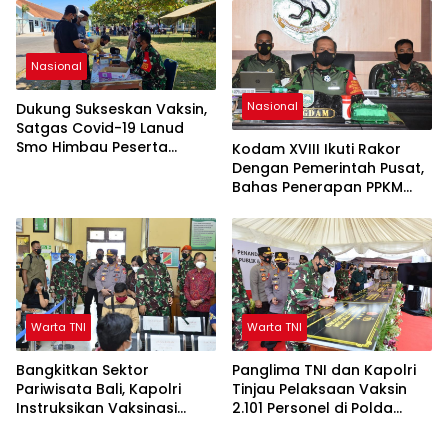
Nasional
Nasional
Dukung Sukseskan Vaksin,
Satgas Covid-19 Lanud
Smo Himbau Peserta
Kodam XVIII Ikuti Rakor
Vaksin Terapkan Prokes
Dengan Pemerintah Pusat,
Bahas Penerapan PPKM
Level 4
Warta TNI
Warta TNI
Bangkitkan Sektor
Panglima TNI dan Kapolri
Pariwisata Bali, Kapolri
Tinjau Pelaksaan Vaksin
Instruksikan Vaksinasi
2.101 Personel di Polda
Dikeroyok
Jatim