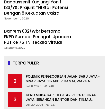
Danpussenif Kunjungi Yonif
133/YS : Prajurit TNI Gali Potensi
Dengan 8 Kekuatan Cakra
November 11, 2020
Danrem 032/Wbr bersama
FKPD Sumbar Peringati Upacara
HUT Ke 75 TNI secara Virtual
Oktober 5, 2020
TERPOPULER
POLEMIK PENGECOREAN JALAN BARU JAYA–
2
SINAR JAYA BERAKHIR DAMAI, WARGA
APRESIASI PERAN FORKOPIMCAM DAN DPRD
Juli 8, 2026
248
MUBA
DPRD MUBA DAPIL II GELAR RESES DI JIRAK
3
JAYA, SERAHKAN BANTOR DAN TINJAU
JALAN RUSAK SERTA TPS 3R
Juli 20, 2026
227