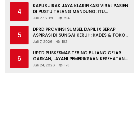
KAPUS JIRAK JAYA KLARIFIKASI VIRAL PASIEN
4
DI PUSTU TALANG MANDUNG: ITU
MISKOMUNIKASI
Juli 27, 2026
214
DPRD PROVINSI SUMSEL DAPIL IX SERAP
5
ASPIRASI DI SUNGAI KERUH: KADES & TOKOH
DESAK INFRASTRUKTUR, PENDIDIKAN,
Juli 7, 2026
182
EKONOMI
UPTD PUSKESMAS TEBING BULANG GELAR
6
GASKAN, LAYANI PEMERIKSAAN KESEHATAN
GRATIS UNTUK ASN DI SUNGAI KERUH
Juli 24, 2026
178