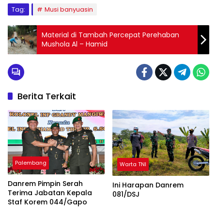
Tag:
Musi banyuasin
Material di Tambah Percepat Perehaban
Mushola Al – Hamid
Berita Terkait
Palembang
Warta TNI
Danrem Pimpin Serah
Ini Harapan Danrem
Terima Jabatan Kepala
081/DSJ
Staf Korem 044/Gapo