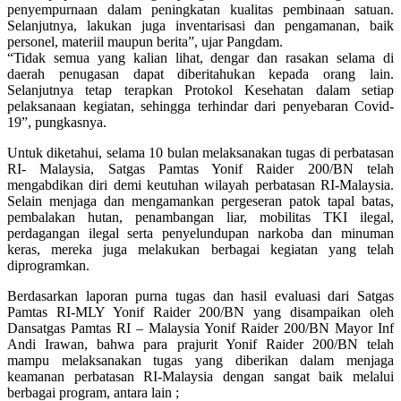
penyempurnaan dalam peningkatan kualitas pembinaan satuan.
Selanjutnya, lakukan juga inventarisasi dan pengamanan, baik
personel, materiil maupun berita”, ujar Pangdam.
“Tidak semua yang kalian lihat, dengar dan rasakan selama di
daerah penugasan dapat diberitahukan kepada orang lain.
Selanjutnya tetap terapkan Protokol Kesehatan dalam setiap
pelaksanaan kegiatan, sehingga terhindar dari penyebaran Covid-
19”, pungkasnya.
Untuk diketahui, selama 10 bulan melaksanakan tugas di perbatasan
RI- Malaysia, Satgas Pamtas Yonif Raider 200/BN telah
mengabdikan diri demi keutuhan wilayah perbatasan RI-Malaysia.
Selain menjaga dan mengamankan pergeseran patok tapal batas,
pembalakan hutan, penambangan liar, mobilitas TKI ilegal,
perdagangan ilegal serta penyelundupan narkoba dan minuman
keras, mereka juga melakukan berbagai kegiatan yang telah
diprogramkan.
Berdasarkan laporan purna tugas dan hasil evaluasi dari Satgas
Pamtas RI-MLY Yonif Raider 200/BN yang disampaikan oleh
Dansatgas Pamtas RI – Malaysia Yonif Raider 200/BN Mayor Inf
Andi Irawan, bahwa para prajurit Yonif Raider 200/BN telah
mampu melaksanakan tugas yang diberikan dalam menjaga
keamanan perbatasan RI-Malaysia dengan sangat baik melalui
berbagai program, antara lain ;