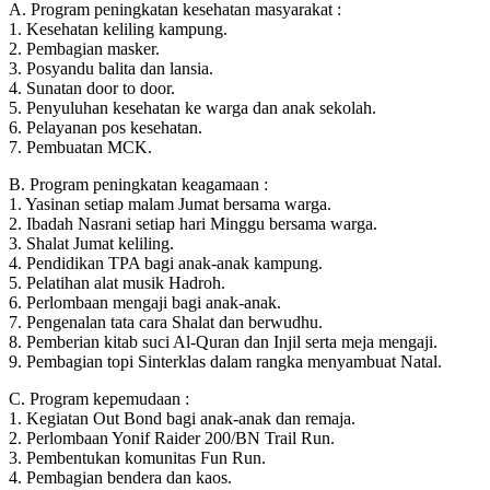
A. Program peningkatan kesehatan masyarakat :
1. Kesehatan keliling kampung.
2. Pembagian masker.
3. Posyandu balita dan lansia.
4. Sunatan door to door.
5. Penyuluhan kesehatan ke warga dan anak sekolah.
6. Pelayanan pos kesehatan.
7. Pembuatan MCK.
B. Program peningkatan keagamaan :
1. Yasinan setiap malam Jumat bersama warga.
2. Ibadah Nasrani setiap hari Minggu bersama warga.
3. Shalat Jumat keliling.
4. Pendidikan TPA bagi anak-anak kampung.
5. Pelatihan alat musik Hadroh.
6. Perlombaan mengaji bagi anak-anak.
7. Pengenalan tata cara Shalat dan berwudhu.
8. Pemberian kitab suci Al-Quran dan Injil serta meja mengaji.
9. Pembagian topi Sinterklas dalam rangka menyambuat Natal.
C. Program kepemudaan :
1. Kegiatan Out Bond bagi anak-anak dan remaja.
2. Perlombaan Yonif Raider 200/BN Trail Run.
3. Pembentukan komunitas Fun Run.
4. Pembagian bendera dan kaos.