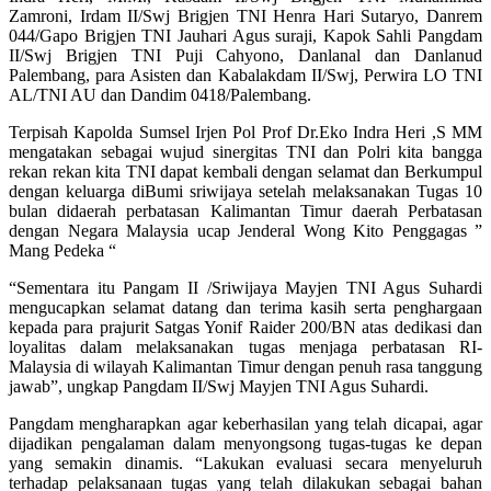
Zamroni, Irdam II/Swj Brigjen TNI Henra Hari Sutaryo, Danrem
044/Gapo Brigjen TNI Jauhari Agus suraji, Kapok Sahli Pangdam
II/Swj Brigjen TNI Puji Cahyono, Danlanal dan Danlanud
Palembang, para Asisten dan Kabalakdam II/Swj, Perwira LO TNI
AL/TNI AU dan Dandim 0418/Palembang.
Terpisah Kapolda Sumsel Irjen Pol Prof Dr.Eko Indra Heri ,S MM
mengatakan sebagai wujud sinergitas TNI dan Polri kita bangga
rekan rekan kita TNI dapat kembali dengan selamat dan Berkumpul
dengan keluarga diBumi sriwijaya setelah melaksanakan Tugas 10
bulan didaerah perbatasan Kalimantan Timur daerah Perbatasan
dengan Negara Malaysia ucap Jenderal Wong Kito Penggagas ”
Mang Pedeka “
“Sementara itu Pangam II /Sriwijaya Mayjen TNI Agus Suhardi
mengucapkan selamat datang dan terima kasih serta penghargaan
kepada para prajurit Satgas Yonif Raider 200/BN atas dedikasi dan
loyalitas dalam melaksanakan tugas menjaga perbatasan RI-
Malaysia di wilayah Kalimantan Timur dengan penuh rasa tanggung
jawab”, ungkap Pangdam II/Swj Mayjen TNI Agus Suhardi.
Pangdam mengharapkan agar keberhasilan yang telah dicapai, agar
dijadikan pengalaman dalam menyongsong tugas-tugas ke depan
yang semakin dinamis. “Lakukan evaluasi secara menyeluruh
terhadap pelaksanaan tugas yang telah dilakukan sebagai bahan