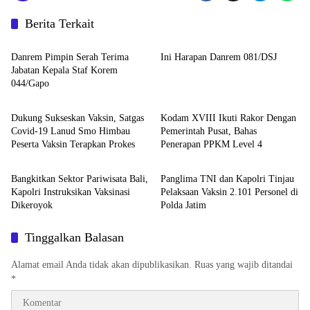
Berita Terkait
Palembang
Warta TNI
Danrem Pimpin Serah Terima
Ini Harapan Danrem 081/DSJ
Jabatan Kepala Staf Korem
044/Gapo
Nasional
Nasional
Dukung Sukseskan Vaksin, Satgas
Kodam XVIII Ikuti Rakor Dengan
Covid-19 Lanud Smo Himbau
Pemerintah Pusat, Bahas
Peserta Vaksin Terapkan Prokes
Penerapan PPKM Level 4
Warta TNI
Warta TNI
Bangkitkan Sektor Pariwisata Bali,
Panglima TNI dan Kapolri Tinjau
Kapolri Instruksikan Vaksinasi
Pelaksaan Vaksin 2.101 Personel di
Dikeroyok
Polda Jatim
Tinggalkan Balasan
Alamat email Anda tidak akan dipublikasikan.
Ruas yang wajib ditandai
*