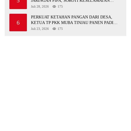
5
JARINGAN PIPA, SOROTI KESELAMATAN
WARGA JIRAK
Juli 28, 2026
175
PERKUAT KETAHAN PANGAN DARI DESA,
6
KETUA TP PKK MUBA TINJAU PANEN PADI
ORGANIK DAN IKAN NILA
Juli 23, 2026
175