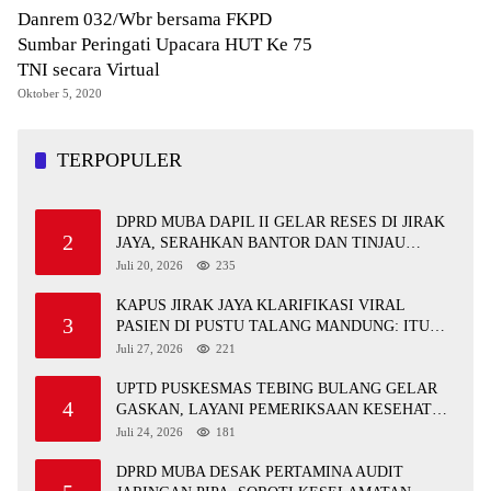
Danrem 032/Wbr bersama FKPD
Sumbar Peringati Upacara HUT Ke 75
TNI secara Virtual
Oktober 5, 2020
TERPOPULER
DPRD MUBA DAPIL II GELAR RESES DI JIRAK
2
JAYA, SERAHKAN BANTOR DAN TINJAU
JALAN RUSAK SERTA TPS 3R
Juli 20, 2026
235
KAPUS JIRAK JAYA KLARIFIKASI VIRAL
3
PASIEN DI PUSTU TALANG MANDUNG: ITU
MISKOMUNIKASI
Juli 27, 2026
221
UPTD PUSKESMAS TEBING BULANG GELAR
4
GASKAN, LAYANI PEMERIKSAAN KESEHATAN
GRATIS UNTUK ASN DI SUNGAI KERUH
Juli 24, 2026
181
DPRD MUBA DESAK PERTAMINA AUDIT