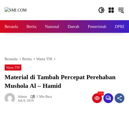
Langsung
ke
konten
Beranda
Berita
Nasional
Daerah
Pemerintah
DPRD
Beranda
Berita
Warta TNI
Warta TNI
Material di Tambah Percepat Perehaban
Mushola Al – Hamid
370
Admin
1 Min Baca
Juli 9, 2019