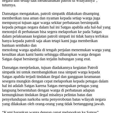
negara lain setiap saat melaksanakan patroli di wilayahnya”,
tuturnya.
Dansatgas mengatakan, patroli simpatik dilakukan disamping
memberikan rasa aman dan nyaman kepada setiap warga juga
mempunyai tujuan agar warga sekitar perbatasan bersimpatik
kepada petugas negara dalam hal ini Satgas apabila ada hal-hal yang
menonjol di perbatasan bisa segera melaporkan ke pada Satgas
dalam pelaksanaan kegiatan patroli simpati ini tidak hanya terfokus
hanya kepada patroli saja akan tetapi kami juga memberikan
bantuan sembako dan
menolong warga apabila di tengah perjalan menemukan warga yang
kesulitan akan kami bantu sehingga diharapkan warga dengan
Satgas dapat bersinergi dan terjalin hubungan yang erat.
Dansatgas menjelaskan, tujuan diadakannya kegiatan Patroli
simpatik ini untuk membangkitkan rasa simpati warga kepada
Satgas apabila terjadi tindakan ilegal dan gangguan keamanan
sesegera mungkin dengan cepat melaporkan kepada petugas dalam
hal ini adalah Satgas karena Satgas merupakan petugas yang
langsung bersentuhan dengan warga di perbatasan adapun
kemungkinan tindakan ilegal misalnya pelintas batas dan
penyelundupan narkoba serta penyerobotan batas wilayah negara
yang dilakukan oleh orang-orang yang tidak bertanggung jawab.
“Kami harapkan warga dengan cepat melaporkan ke Satgas”