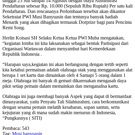
tanggal 25 Juli sampai 14 Agustus dengan biaya Adminitrasi
Pendaftaran sebesar Rp. 10.000 (Sepuluh Ribu Rupiah) Per satu kali
Pendaftaran. Dan rencananya Perlombaan tersebut akan dikantor
Seketraiat PWI Musi Banyuasin dan tentunya banyak hadiah
Menarik yang akan dibagikan termasuk Dorprize bagi para Pencinta
Remi Song.
Herlin Koisasi SH Selaku Ketua Ketua PWI Muba mengatakan,
“kegiatan lomba ini kita laksanakan sebagai bentuk Partisipasi dari
Organisasi Wartawan dalam menyambut hari Kemerdekaan
Republik Indonesia .
“Harapan saya,kegiatan ini akan berlangsung dengan tertib seperti
kita ketahui permainan adalah olahraga otak yang menggunakan alat
berupa 1 set kartu dan dimainkan oleh 4 Samapi 5 orang dalam 1
meja. Olahraga ini banyak di gemari dikarenakan mengasah daya
pikir setiap pemain dalam memainkan dan menganalisa kartu.
Olahraga ini juga membagi banyak Aspek yang dapat di bermanfaat
dimasyarakat, yaitu Penyatu Tali Silahturahmi, cara berkomunikasi
dengan sesama pemain melatih kesabaran, sopan santun, serta
kejujuran yang di mana sudah makin menurun di Indonesia,
“Pungkasnya ( SITI)
Pembaca:
543
Tag:
Musi banyuasin