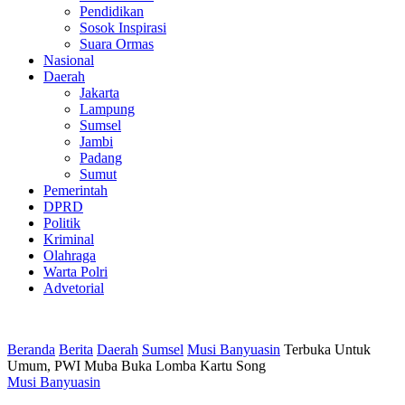
Pendidikan
Sosok Inspirasi
Suara Ormas
Nasional
Daerah
Jakarta
Lampung
Sumsel
Jambi
Padang
Sumut
Pemerintah
DPRD
Politik
Kriminal
Olahraga
Warta Polri
Advetorial
Beranda
Berita
Daerah
Sumsel
Musi Banyuasin
Terbuka Untuk
Umum, PWI Muba Buka Lomba Kartu Song
Musi Banyuasin