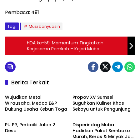
Pembaca:
491
Tag:
Musi banyuasin
HDA ke-59, Momentum Tingkatkan
Kerjasama Pemkab – Kejari Muba
Berita Terkait
Advetorial
Musi Banyuasin
Wujudkan Metal
Propov XV Sumsel
Wirausaha, Medco E&P
Suguhkan Kuliner Khas
Dukung Usaha Kebun Toga
Sekayu untuk Pengunjung
Musi Banyuasin
Musi Banyuasin
PU PR, Perbaiki Jalan 2
Disperindag Muba
Desa
Hadirkan Paket Sembako
Murah, Beras & Minyak Jadi
Musi Banyuasin
Musi Banyuasin