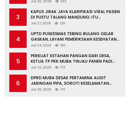
JALAN RUSAK SERTA TPS 3R
Juli 20, 2026
232
KAPUS JIRAK JAYA KLARIFIKASI VIRAL PASIEN
3
DI PUSTU TALANG MANDUNG: ITU
MISKOMUNIKASI
Juli 27, 2026
219
UPTD PUSKESMAS TEBING BULANG GELAR
4
GASKAN, LAYANI PEMERIKSAAN KESEHATAN
GRATIS UNTUK ASN DI SUNGAI KERUH
Juli 24, 2026
180
PERKUAT KETAHAN PANGAN DARI DESA,
5
KETUA TP PKK MUBA TINJAU PANEN PADI
ORGANIK DAN IKAN NILA
Juli 23, 2026
174
DPRD MUBA DESAK PERTAMINA AUDIT
6
JARINGAN PIPA, SOROTI KESELAMATAN
WARGA JIRAK
Juli 28, 2026
173