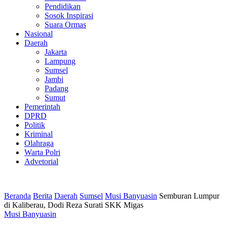
Pendidikan
Sosok Inspirasi
Suara Ormas
Nasional
Daerah
Jakarta
Lampung
Sumsel
Jambi
Padang
Sumut
Pemerintah
DPRD
Politik
Kriminal
Olahraga
Warta Polri
Advetorial
Beranda
Berita
Daerah
Sumsel
Musi Banyuasin
Semburan Lumpur
di Kaliberau, Dodi Reza Surati SKK Migas
Musi Banyuasin