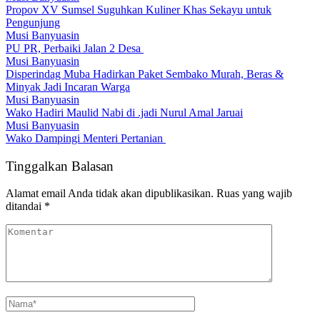
Propov XV Sumsel Suguhkan Kuliner Khas Sekayu untuk
Pengunjung
Musi Banyuasin
PU PR, Perbaiki Jalan 2 Desa
Musi Banyuasin
Disperindag Muba Hadirkan Paket Sembako Murah, Beras &
Minyak Jadi Incaran Warga
Musi Banyuasin
Wako Hadiri Maulid Nabi di .jadi Nurul Amal Jaruai
Musi Banyuasin
Wako Dampingi Menteri Pertanian
Tinggalkan Balasan
Alamat email Anda tidak akan dipublikasikan.
Ruas yang wajib
ditandai
*