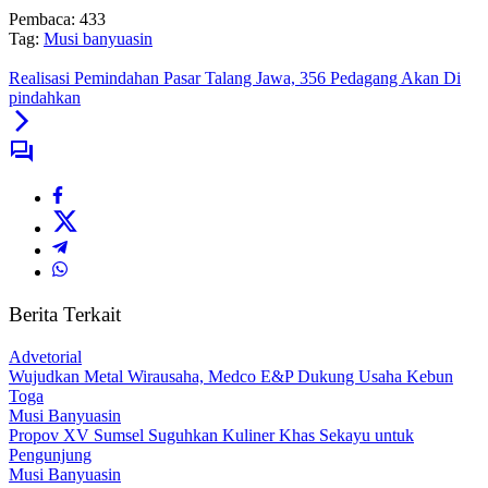
Pembaca:
433
Tag:
Musi banyuasin
Realisasi Pemindahan Pasar Talang Jawa, 356 Pedagang Akan Di
pindahkan
Berita Terkait
Advetorial
Wujudkan Metal Wirausaha, Medco E&P Dukung Usaha Kebun
Toga
Musi Banyuasin
Propov XV Sumsel Suguhkan Kuliner Khas Sekayu untuk
Pengunjung
Musi Banyuasin