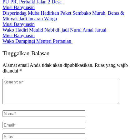
PU PR, Perbaiki Jalan 2 Desa
Musi Banyuasin
Disperindag Muba Hadirkan Paket Sembako Murah, Beras &
Minyak Jadi Incaran Warga
Musi Banyuasin
Wako Hadiri Maulid Nabi di .jadi Nurul Amal Jaruai
Musi Banyuasin
Wako Dampingi Menteri Pertanian
Tinggalkan Balasan
Alamat email Anda tidak akan dipublikasikan.
Ruas yang wajib
ditandai
*