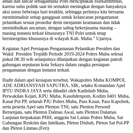
aman dan lancar sebagaimana Polri menciptakan Harkamtibmas,
karena suhu politik saat ini semakin meningkat dengan banyaknya
aksi unras beberapa hari terakhir, sehingga perlunya kita bersama
meminimalisir setiap gangguan untuk kelancaran pengamanan
pelantikan sesuai prosedur demi menjamin keamanan dan tidak
menimbulkan ancaman, dengan saling bekerjasama masing –
masing instansi terkait khususnya TNI Polri untuk tetap
bersinergritas khususnya di wilayah Kab. Muba.” Ujarnya.
Kegiatan Apel Persiapan Pengamanan Pelantikan Presiden dan
Wakil Presiden Terpilih Periode 2019-2024 Polres Muba selesai
pukul 08.30 wib selanjutnya dilanjutkan dengan kegiatan patroli
gabungan seputaran kota Sekayu dalam rangka persiapan
pengamanan dengan instansi terkait.
Hadir dalam apel kesiapan tersebut, Wakapolres Muba KOMPOL
ADE ADRIANSYAH SAPUTRA, SIK, selaku Komandan Apel
IPTU INDRA JAYA serta dihadiri oleh Kadishub Muba,
Perwakilan Kejari, KPU Muba, Kasubdenpom, Kodim 0401 Muba,
Kasat Pol PP, seluruh PJU Polres Muba, Para Kasat, Para Kapolsek,
serta peserta Apel satu Plenton TNI, satu Plenton Personil
Bersenjata, satu Plenton Dalmas Awal, satu Plenton Dalamas
Lanjutan berpakaian PHH, anggota Sat Lantas Polres Muba, Sat
Gabungan Reskrim dan Intelkam, Pleton Dishub, Pleton Sat Pol-PP
dan Pleton Linmas.(Feri)