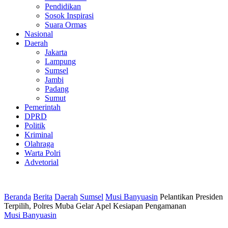
Pendidikan
Sosok Inspirasi
Suara Ormas
Nasional
Daerah
Jakarta
Lampung
Sumsel
Jambi
Padang
Sumut
Pemerintah
DPRD
Politik
Kriminal
Olahraga
Warta Polri
Advetorial
Beranda
Berita
Daerah
Sumsel
Musi Banyuasin
Pelantikan Presiden
Terpilih, Polres Muba Gelar Apel Kesiapan Pengamanan
Musi Banyuasin