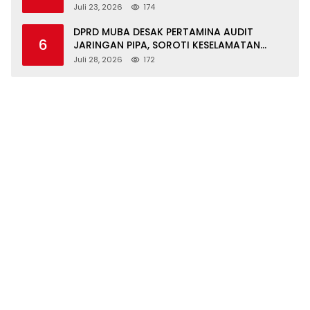
ORGANIK DAN IKAN NILA
Juli 23, 2026
174
DPRD MUBA DESAK PERTAMINA AUDIT
6
JARINGAN PIPA, SOROTI KESELAMATAN
WARGA JIRAK
Juli 28, 2026
172