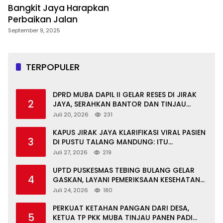
Bangkit Jaya Harapkan
Perbaikan Jalan
September 9, 2025
TERPOPULER
DPRD MUBA DAPIL II GELAR RESES DI JIRAK
2
JAYA, SERAHKAN BANTOR DAN TINJAU
JALAN RUSAK SERTA TPS 3R
Juli 20, 2026
231
KAPUS JIRAK JAYA KLARIFIKASI VIRAL PASIEN
3
DI PUSTU TALANG MANDUNG: ITU
MISKOMUNIKASI
Juli 27, 2026
219
UPTD PUSKESMAS TEBING BULANG GELAR
4
GASKAN, LAYANI PEMERIKSAAN KESEHATAN
GRATIS UNTUK ASN DI SUNGAI KERUH
Juli 24, 2026
180
PERKUAT KETAHAN PANGAN DARI DESA,
5
KETUA TP PKK MUBA TINJAU PANEN PADI