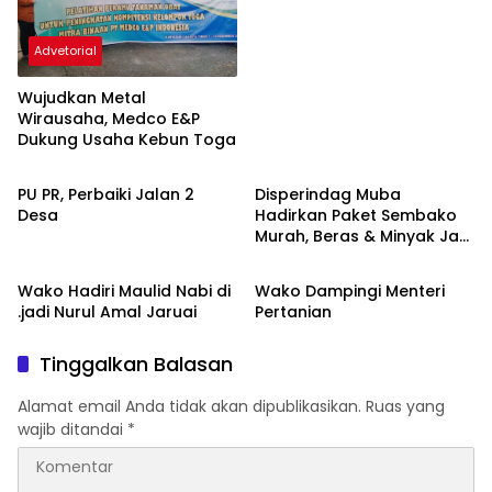
Advetorial
Wujudkan Metal
Wirausaha, Medco E&P
Dukung Usaha Kebun Toga
Musi Banyuasin
Musi Banyuasin
PU PR, Perbaiki Jalan 2
Disperindag Muba
Desa
Hadirkan Paket Sembako
Murah, Beras & Minyak Jadi
Musi Banyuasin
Musi Banyuasin
Incaran Warga
Wako Hadiri Maulid Nabi di
Wako Dampingi Menteri
.jadi Nurul Amal Jaruai
Pertanian
Tinggalkan Balasan
Alamat email Anda tidak akan dipublikasikan.
Ruas yang
wajib ditandai
*