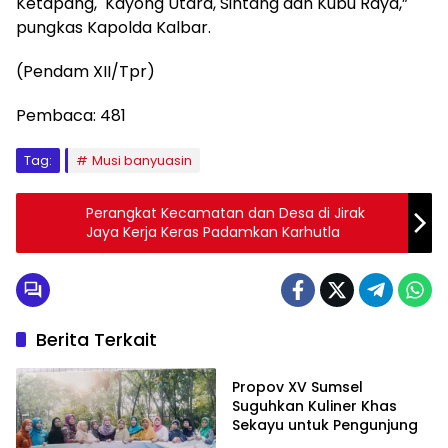
Ketapang, Kayong Utara, Sintang dan Kubu Raya,”
pungkas Kapolda Kalbar.
(Pendam XII/Tpr)
Pembaca:
481
Tag:
Musi banyuasin
Perangkat Kecamatan dan Desa di Jirak
Jaya Kerja Keras Padamkan Karhutla
Berita Terkait
Musi Banyuasin
Propov XV Sumsel
Suguhkan Kuliner Khas
Sekayu untuk Pengunjung