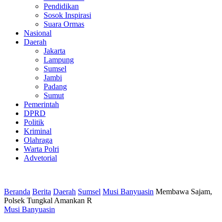
Pendidikan
Sosok Inspirasi
Suara Ormas
Nasional
Daerah
Jakarta
Lampung
Sumsel
Jambi
Padang
Sumut
Pemerintah
DPRD
Politik
Kriminal
Olahraga
Warta Polri
Advetorial
Beranda
Berita
Daerah
Sumsel
Musi Banyuasin
Membawa Sajam,
Polsek Tungkal Amankan R
Musi Banyuasin