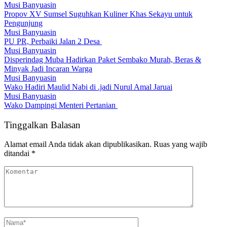
Musi Banyuasin
Propov XV Sumsel Suguhkan Kuliner Khas Sekayu untuk
Pengunjung
Musi Banyuasin
PU PR, Perbaiki Jalan 2 Desa
Musi Banyuasin
Disperindag Muba Hadirkan Paket Sembako Murah, Beras &
Minyak Jadi Incaran Warga
Musi Banyuasin
Wako Hadiri Maulid Nabi di .jadi Nurul Amal Jaruai
Musi Banyuasin
Wako Dampingi Menteri Pertanian
Tinggalkan Balasan
Alamat email Anda tidak akan dipublikasikan.
Ruas yang wajib
ditandai
*