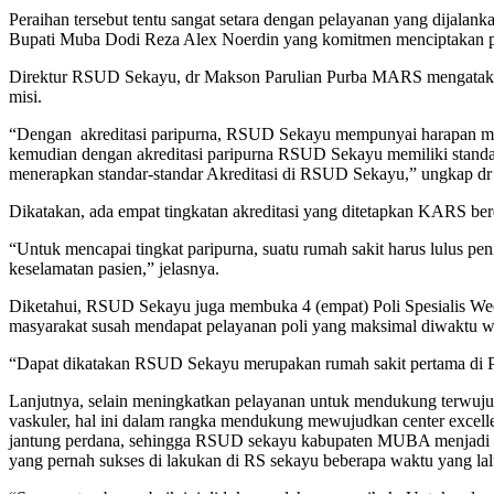
Peraihan tersebut tentu sangat setara dengan pelayanan yang dijalan
Bupati Muba Dodi Reza Alex Noerdin yang komitmen menciptakan pel
Direktur RSUD Sekayu, dr Makson Parulian Purba MARS mengataka
misi.
“Dengan akreditasi paripurna, RSUD Sekayu mempunyai harapan meni
kemudian dengan akreditasi paripurna RSUD Sekayu memiliki standa
menerapkan standar-standar Akreditasi di RSUD Sekayu,” ungkap d
Dikatakan, ada empat tingkatan akreditasi yang ditetapkan KARS berd
“Untuk mencapai tingkat paripurna, suatu rumah sakit harus lulus pe
keselamatan pasien,” jelasnya.
Diketahui, RSUD Sekayu juga membuka 4 (empat) Poli Spesialis Week
masyarakat susah mendapat pelayanan poli yang maksimal diwaktu w
“Dapat dikatakan RSUD Sekayu merupakan rumah sakit pertama di P
Lanjutnya, selain meningkatkan pelayanan untuk mendukung terwuj
vaskuler, hal ini dalam rangka mendukung mewujudkan center excelle
jantung perdana, sehingga RSUD sekayu kabupaten MUBA menjadi satu 
yang pernah sukses di lakukan di RS sekayu beberapa waktu yang lal