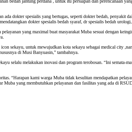
an bedah jantung perdana , untuk itu persiapan dan perencanaan yang 
 ada dokter spesialis yang bertugas, seperti dokter bedah, penyakit d
datangkan dokter spesialis bedah syaraf, dr spesialis bedah urologi, 
 pelayanan yang maximal buat masyarakat Muba sesuai dengan keingi
a.
 icon sekayu, untuk mewujudkan kota sekayu sebagai medical city ,na
khususnya di Musi Banyuasin,” tambahnya.
kayu selalu melakukan inovasi dan program terobosan. “Ini semata-m
ritas. “Harapan kami warga Muba tidak kesulitan mendapatkan pelay
uar Muba yang membutuhkan pelayanan dan fasilitas yang ada di RSU