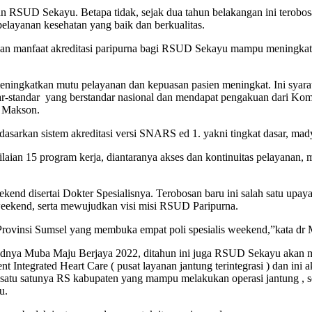
kan RSUD Sekayu. Betapa tidak, sejak dua tahun belakangan ini terobos
ayanan kesehatan yang baik dan berkualitas.
n manfaat akreditasi paripurna bagi RSUD Sekayu mampu meningkat
ngkatkan mutu pelayanan dan kepuasan pasien meningkat. Ini syarat 
r-standar yang berstandar nasional dan mendapat pengakuan dari Komi
r Makson.
asarkan sistem akreditasi versi SNARS ed 1. yakni tingkat dasar, mad
nilaian 15 program kerja, diantaranya akses dan kontinuitas pelayanan
end disertai Dokter Spesialisnya. Terobosan baru ini salah satu upa
eekend, serta mewujudkan visi misi RSUD Paripurna.
rovinsi Sumsel yang membuka empat poli spesialis weekend,”kata dr
udnya Muba Maju Berjaya 2022, ditahun ini juga RSUD Sekayu akan m
nt Integrated Heart Care ( pusat layanan jantung terintegrasi ) dan 
satunya RS kabupaten yang mampu melakukan operasi jantung , seperti
u.