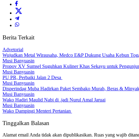
Berita Terkait
Advetorial
Wujudkan Metal Wirausaha, Medco E&P Dukung Usaha Kebun Tog
Musi Banyuasin
Propov XV Sumsel Suguhkan Kuliner Khas Sekayu untuk Pengunju
Musi Banyuasin
PU PR, Perbaiki Jalan 2 Desa
Musi Banyuasin
Disperindag Muba Hadirkan Paket Sembako Murah, Beras & Minyak 
Musi Banyuasin
Wako Hadiri Maulid Nabi di .jadi Nurul Amal Jaruai
Musi Banyuasin
Wako Dampingi Menteri Pertanian
Tinggalkan Balasan
Alamat email Anda tidak akan dipublikasikan.
Ruas yang wajib ditan