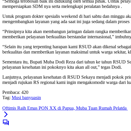
“Semoga terobosan baik ini didukung oleh semua pihak. Untuk pelayan
mempersiapkan SDM nya serta melengkapi peralatan bedahnya .
Untuk program dokter spesialis weekend di hari sabtu dan minggu akan
mengembangkan layanan yang ada saat ini juga sedang dalam proses men
“Prinsipnya kita akan membangun jaringan dalam rangka memberikan
memberikan pelayanan berkualitas berstandar internasional,” imbuhny
“Selain itu yang terpenting harapan kami RSUD akan dikenal sebagai
berkualitas dan memberikan layanan maksimal untuk warga sekitar, 
Sementara itu, Bupati Muba Dodi Reza dari tahun ke tahun RSUD Se
pelayanan kesehatan ini pokoknyo kita akan all out,” tegas Dodi.
Lanjutnya, pelayanan kesehatan di RSUD Sekayu menjadi pokok prio
menjadi rujukan RS regional kami ingin mengakomodir warga dari l
Pembaca:
420
Tag:
Musi banyuasin
Oftimis Raih Emas PON XX di Papua, Muba Tuan Rumah Pelatda