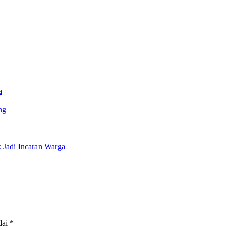
a
ng
Jadi Incaran Warga
dai
*