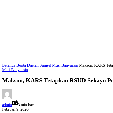
Beranda
Berita
Daerah
Sumsel
Musi Banyuasin
Makson, KARS Tetap
Musi Banyuasin
Makson, KARS Tetapkan RSUD Sekayu Per
admin
3 min baca
Februari 9, 2020