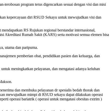
an-terobosan program terus digencarkan sesuai dengan visi dan misi
kan kepercayaan diri RSUD Sekayu untuk mewujudkan visi dan
mendapatkan RS Rujukan regional berstandar internasional,
si Akreditasi Rumah Sakit (KARS) serta motivasi semua elemen bisa
ya, utama dan paripurna.
, manajemen pemberian obat, pendidikan pasien dan keluarga, dan
ya untuk meningkatkan pelayanan, dan mengatasi adanya keluhan
 Makson.
enerima dan membuka pelayanan dr spesialis bedah thorak dan
ini akan mewujudkan mimpi di RSUD sekayu dapat dilakukan operasi
 operasi bariatrik ( operasi untuk mengatasi obesitas extrim )