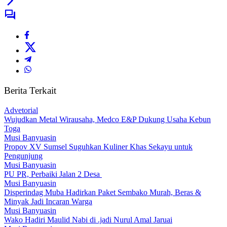
Berita Terkait
Advetorial
Wujudkan Metal Wirausaha, Medco E&P Dukung Usaha Kebun
Toga
Musi Banyuasin
Propov XV Sumsel Suguhkan Kuliner Khas Sekayu untuk
Pengunjung
Musi Banyuasin
PU PR, Perbaiki Jalan 2 Desa
Musi Banyuasin
Disperindag Muba Hadirkan Paket Sembako Murah, Beras &
Minyak Jadi Incaran Warga
Musi Banyuasin
Wako Hadiri Maulid Nabi di .jadi Nurul Amal Jaruai