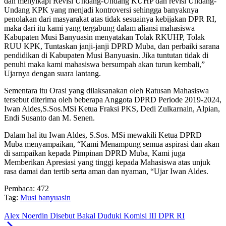
dan menyikapi Revisi Undang-Undang KUHP dan revisi Undang-
Undang KPK yang menjadi kontroversi sehingga banyaknya
penolakan dari masyarakat atas tidak sesuainya kebijakan DPR RI,
maka dari itu kami yang tergabung dalam aliansi mahasiswa
Kabupaten Musi Banyuasin menyatakan Tolak RKUHP, Tolak
RUU KPK, Tuntaskan janji-janji DPRD Muba, dan perbaiki sarana
pendidikan di Kabupaten Musi Banyuasin. Jika tuntutan tidak di
penuhi maka kami mahasiswa bersumpah akan turun kembali,”
Ujarnya dengan suara lantang.
Sementara itu Orasi yang dilaksanakan oleh Ratusan Mahasiswa
tersebut diterima oleh beberapa Anggota DPRD Periode 2019-2024,
Iwan Aldes,S.Sos.MSi Ketua Fraksi PKS, Dedi Zulkarnain, Alpian,
Endi Susanto dan M. Senen.
Dalam hal itu Iwan Aldes, S.Sos. MSi mewakili Ketua DPRD
Muba menyampaikan, “Kami Menampung semua aspirasi dan akan
di sampaikan kepada Pimpinan DPRD Muba, Kami juga
Memberikan Apresiasi yang tinggi kepada Mahasiswa atas unjuk
rasa damai dan tertib serta aman dan nyaman, “Ujar Iwan Aldes.
Pembaca:
472
Tag:
Musi banyuasin
Alex Noerdin Disebut Bakal Duduki Komisi III DPR RI