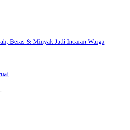
h, Beras & Minyak Jadi Incaran Warga
ruai
…