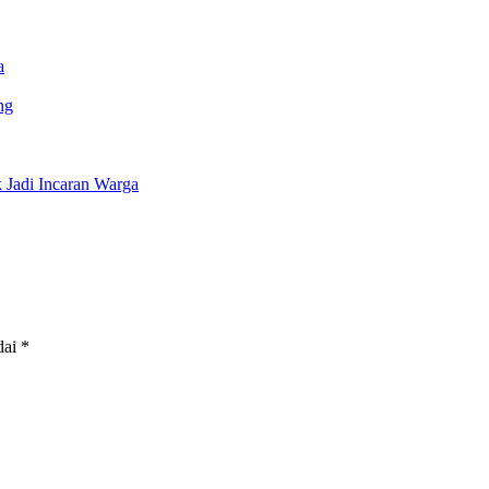
a
ng
Jadi Incaran Warga
dai
*