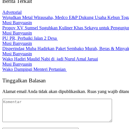
Berita Terkait
Advetorial
Wujudkan Metal Wirausaha, Medco E&P Dukung Usaha Kebun Tog
Musi Banyuasin
Propov XV Sumsel Suguhkan Kuliner Khas Sekayu untuk Pengunju
Musi Banyuasin
PU PR, Perbaiki Jalan 2 Desa
Musi Banyuasin
Disperindag Muba Hadirkan Paket Sembako Murah, Beras & Minyak 
Musi Banyuasin
Wako Hadiri Maulid Nabi di .jadi Nurul Amal Jaruai
Musi Banyuasin
Wako Dampingi Menteri Pertanian
Tinggalkan Balasan
Alamat email Anda tidak akan dipublikasikan.
Ruas yang wajib ditan