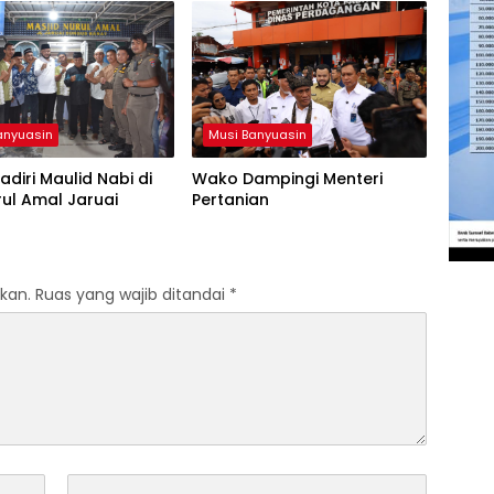
anyuasin
Musi Banyuasin
diri Maulid Nabi di
Wako Dampingi Menteri
urul Amal Jaruai
Pertanian
kan.
Ruas yang wajib ditandai
*