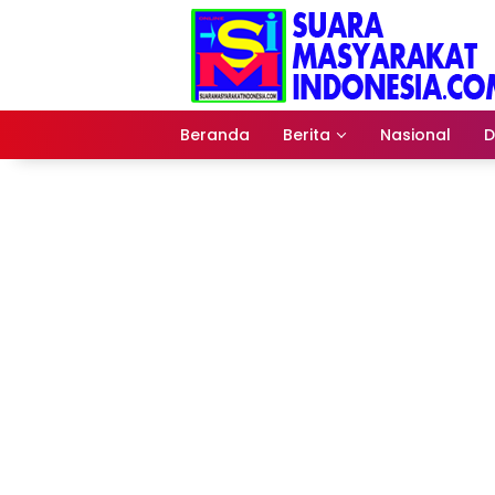
Langsung
ke
konten
Beranda
Berita
Nasional
D