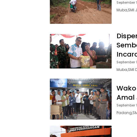
September 1
Muba,SMI J
Dispe
Semba
Incar
September 1
Muba,SMI 
Wako H
Amal 
September 1
Padang,SM