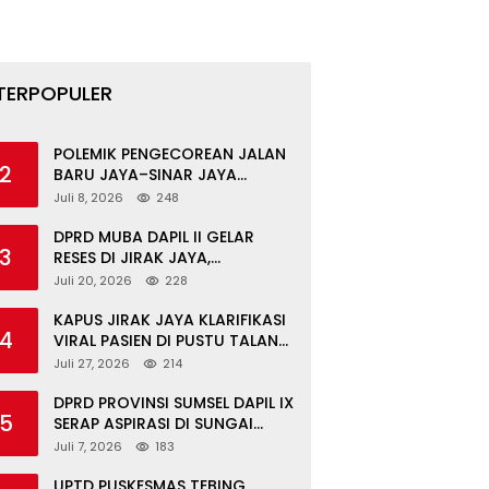
TERPOPULER
POLEMIK PENGECOREAN JALAN
2
BARU JAYA–SINAR JAYA
BERAKHIR DAMAI, WARGA
Juli 8, 2026
248
APRESIASI PERAN
FORKOPIMCAM DAN DPRD
DPRD MUBA DAPIL II GELAR
3
MUBA
RESES DI JIRAK JAYA,
SERAHKAN BANTOR DAN
Juli 20, 2026
228
TINJAU JALAN RUSAK SERTA
TPS 3R
KAPUS JIRAK JAYA KLARIFIKASI
4
VIRAL PASIEN DI PUSTU TALANG
MANDUNG: ITU MISKOMUNIKASI
Juli 27, 2026
214
DPRD PROVINSI SUMSEL DAPIL IX
5
SERAP ASPIRASI DI SUNGAI
KERUH: KADES & TOKOH DESAK
Juli 7, 2026
183
INFRASTRUKTUR, PENDIDIKAN,
EKONOMI
UPTD PUSKESMAS TEBING