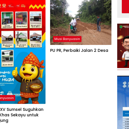
Musi Banyuasin
PU PR, Perbaiki Jalan 2 Desa
anyuasin
 XV Sumsel Suguhkan
 Khas Sekayu untuk
jung