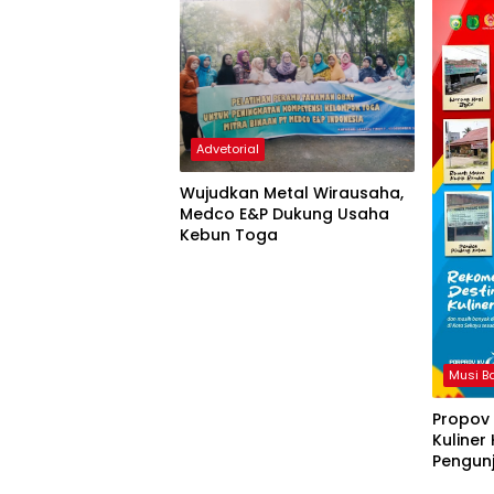
Advetorial
Wujudkan Metal Wirausaha,
Medco E&P Dukung Usaha
Kebun Toga
Musi B
Propov
Kuliner
Pengun