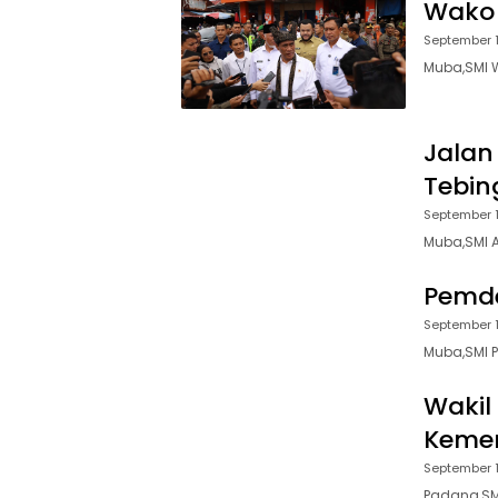
Wako 
September 1
Muba,SMI W
Jalan 
Tebin
September 1
Muba,SMI A
Pemde
September 1
Muba,SMI P
Wakil
Keme
September 1
Padang,SM