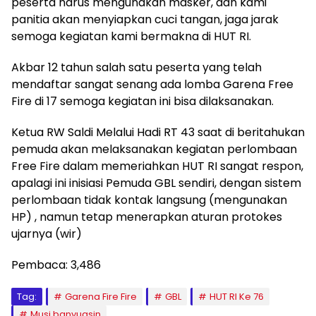
peserta harus mengunakan masker, dan kami
panitia akan menyiapkan cuci tangan, jaga jarak
semoga kegiatan kami bermakna di HUT RI.
Akbar 12 tahun salah satu peserta yang telah
mendaftar sangat senang ada lomba Garena Free
Fire di 17 semoga kegiatan ini bisa dilaksanakan.
Ketua RW Saldi Melalui Hadi RT 43 saat di beritahukan
pemuda akan melaksanakan kegiatan perlombaan
Free Fire dalam memeriahkan HUT RI sangat respon,
apalagi ini inisiasi Pemuda GBL sendiri, dengan sistem
perlombaan tidak kontak langsung (mengunakan
HP) , namun tetap menerapkan aturan protokes
ujarnya (wir)
Pembaca:
3,486
Tag:
Garena Fire Fire
GBL
HUT RI Ke 76
Musi banyuasin