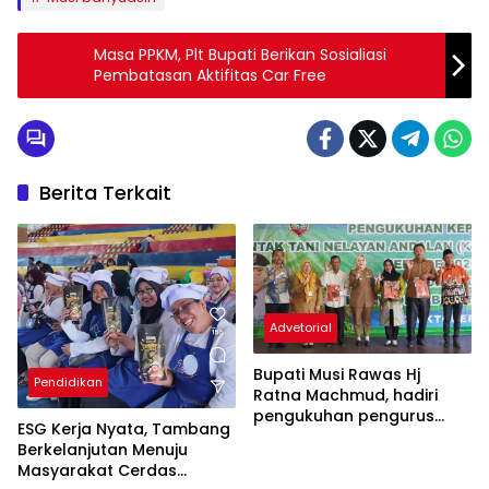
Masa PPKM, Plt Bupati Berikan Sosialiasi
Pembatasan Aktifitas Car Free
Berita Terkait
Advetorial
Bupati Musi Rawas Hj
Pendidikan
Ratna Machmud, hadiri
pengukuhan pengurus
ESG Kerja Nyata, Tambang
KTNA kabupaten Musi
Berkelanjutan Menuju
Rawas priode 2025-2030
Masyarakat Cerdas
Advetorial