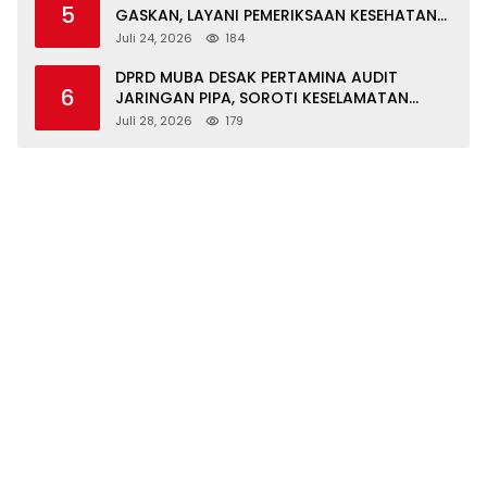
5
GASKAN, LAYANI PEMERIKSAAN KESEHATAN
GRATIS UNTUK ASN DI SUNGAI KERUH
Juli 24, 2026
184
DPRD MUBA DESAK PERTAMINA AUDIT
6
JARINGAN PIPA, SOROTI KESELAMATAN
WARGA JIRAK
Juli 28, 2026
179