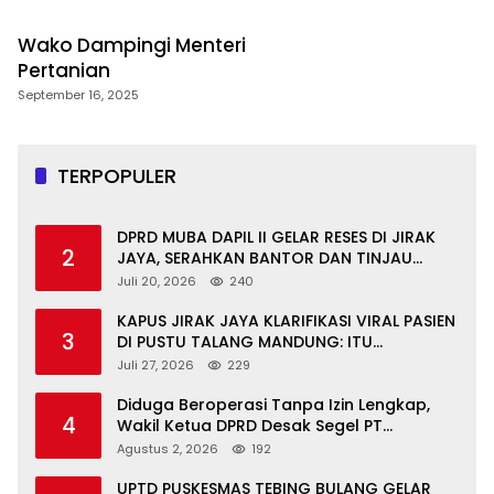
Wako Dampingi Menteri
Pertanian
September 16, 2025
TERPOPULER
DPRD MUBA DAPIL II GELAR RESES DI JIRAK
2
JAYA, SERAHKAN BANTOR DAN TINJAU
JALAN RUSAK SERTA TPS 3R
Juli 20, 2026
240
KAPUS JIRAK JAYA KLARIFIKASI VIRAL PASIEN
3
DI PUSTU TALANG MANDUNG: ITU
MISKOMUNIKASI
Juli 27, 2026
229
Diduga Beroperasi Tanpa Izin Lengkap,
4
Wakil Ketua DPRD Desak Segel PT
Aburahmi
Agustus 2, 2026
192
UPTD PUSKESMAS TEBING BULANG GELAR