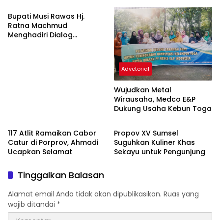
Wirausaha
Bupati Musi Rawas Hj.
Ratna Machmud
Menghadiri Dialog
Interaktif Dengan Tema
Inovasi dan Terobosan
Mendorong Sumsel Mandiri
Advetorial
Pangan
Wujudkan Metal
Wirausaha, Medco E&P
Dukung Usaha Kebun Toga
Advetorial
Musi Banyuasin
117 Atlit Ramaikan Cabor
Propov XV Sumsel
Catur di Porprov, Ahmadi
Suguhkan Kuliner Khas
Ucapkan Selamat
Sekayu untuk Pengunjung
Tinggalkan Balasan
Alamat email Anda tidak akan dipublikasikan.
Ruas yang
wajib ditandai
*