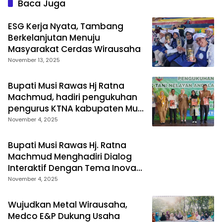
Baca Juga
ESG Kerja Nyata, Tambang
Berkelanjutan Menuju
Masyarakat Cerdas Wirausaha
November 13, 2025
Bupati Musi Rawas Hj Ratna
Machmud, hadiri pengukuhan
pengurus KTNA kabupaten Musi
Rawas priode 2025-2030
November 4, 2025
Bupati Musi Rawas Hj. Ratna
Machmud Menghadiri Dialog
Interaktif Dengan Tema Inovasi
dan Terobosan Mendorong
November 4, 2025
Sumsel Mandiri Pangan
Wujudkan Metal Wirausaha,
Medco E&P Dukung Usaha