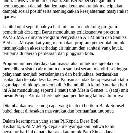
untuk UMKM. komitmen Bank Sumsel Babel sebagai mitra
pembangunan daerah dan lembaga keuangan untuk menciptakan
dampak sosial positif serta meningkatkan kesejahteraan masyarakat
ujarnya
Lebih lanjut seperti halnya hari ini kami mendukung program
pemerintah desa epil Barat mendukung terlaksananya program
PAMSIMAS dimana Program Penyediaan Air Minum dan Sanitasi
Berbasis Masyarakat yang merupakan program pemerintah untuk
meningkatkan akses terhadap air minum dan sanitasi yang layak,
terutama di daerah perdesaan dan pinggiran kota.
Program ini memberdayakan masyarakat untuk mengelola dan
memelihara sistem air minum dan sanitasi secara mandiri, sehingga
pelayanan menjadi berkelanjutan dan berkualitas, berdasarkan
usulan dari kepala desa bahwa Pamsimas tidak beroperasi satu tahu
agar dapat di hidupkan kembali, Alhamdulillah kami Antarkan hari
ini Alat mendukung seperti 1 (satu) unit Mesin Genset ,1 (satu) unit
mesin Pompa Air dan Perlengkapan pendukung lainnya.tuturnya
Ditambahkannya semoga apa yang telah di berikan Bank Sumsel
babel dapat di rasakan masyarakat,dan bermanfaat.tutupnya
Dalam kesempatan yang sama Pj.Kepala Desa Epil
Risdianto,S.Pd.M.M Pj.Kepala menyampaikan bahwa kami
bersukur hari ini dapat kita saksikan untuk Pam Simas dapat