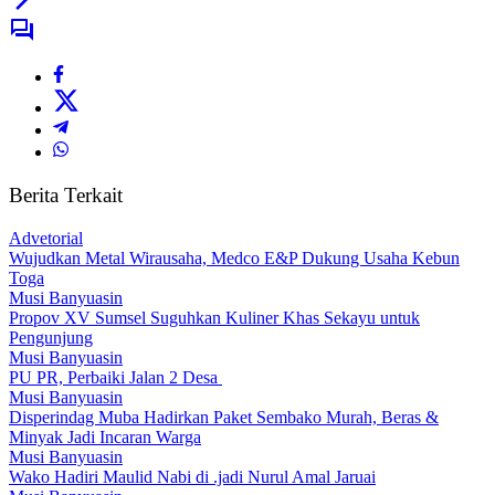
Berita Terkait
Advetorial
Wujudkan Metal Wirausaha, Medco E&P Dukung Usaha Kebun
Toga
Musi Banyuasin
Propov XV Sumsel Suguhkan Kuliner Khas Sekayu untuk
Pengunjung
Musi Banyuasin
PU PR, Perbaiki Jalan 2 Desa
Musi Banyuasin
Disperindag Muba Hadirkan Paket Sembako Murah, Beras &
Minyak Jadi Incaran Warga
Musi Banyuasin
Wako Hadiri Maulid Nabi di .jadi Nurul Amal Jaruai