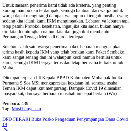
Untuk sasaran penerima kami tidak ada kreteria, yang penting
kurang mampu dan terdampak, semoga bantuan dari warga untuk
warga dapat mengurangi dampak walaupun di tengah musibah yang
sedang kita jalani, kami IKM mengingatkan, Lebaran ya lebaran tapi
tetap patuhi Protokol kesehatan, ingat jika kita sadar, bukan hanya
diri kita di untungkan namun kita ikut juga ikut membantu
Perjuangan Tenaga Medis di Garda terdepan
Solehun salah satu warga penerima paket Lebaran mengucapkan
terima kasih kepada IKM yang telah berikan kami Paket Sembako,
kami sangat senang dan ini walaupun kecil namun bernilai untuk
kami, semoga IKM berjaya terus dan tetap berusaha terbaik untuk
Muba
Ditempat terpisah Plt Kepala BPBD Kabupaten Muba pak Indita
Purnama S.Sos MSi mengapresiasi kegiatan ini, semoga usaha
Teman IKM dapat ikut mengurangi Dampak Covid 19 dirasakan
masyarakat, dan saya berharap musibah ini cepat berlalu (Wir)
Pembaca:
439
Tag:
Musi banyuasin
DPD FERARI Buka Posko Pengaduan Penyimpangan Dana Covid
19