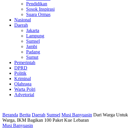
Pendidikan
Sosok Inspirasi
Suara Ormas
Nasional
Daerah
Jakarta
Lampung
Sumsel
Jambi
Padang
Sumut
Pemerintah
DPRD
Politik
Kriminal
Olahraga
Warta Polri
Advetorial
Beranda
Berita
Daerah
Sumsel
Musi Banyuasin
Dari Warga Untuk
Warga, IKM Bagikan 100 Paket Kue Lebaran
Musi Banyuasin