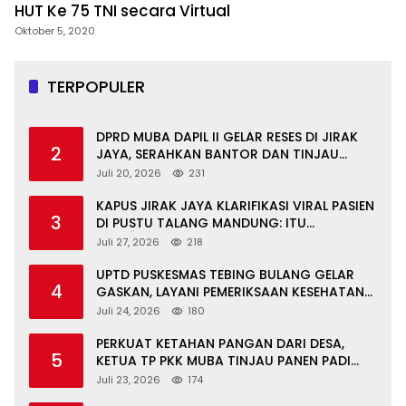
HUT Ke 75 TNI secara Virtual
Oktober 5, 2020
TERPOPULER
DPRD MUBA DAPIL II GELAR RESES DI JIRAK
2
JAYA, SERAHKAN BANTOR DAN TINJAU
JALAN RUSAK SERTA TPS 3R
Juli 20, 2026
231
KAPUS JIRAK JAYA KLARIFIKASI VIRAL PASIEN
3
DI PUSTU TALANG MANDUNG: ITU
MISKOMUNIKASI
Juli 27, 2026
218
UPTD PUSKESMAS TEBING BULANG GELAR
4
GASKAN, LAYANI PEMERIKSAAN KESEHATAN
GRATIS UNTUK ASN DI SUNGAI KERUH
Juli 24, 2026
180
PERKUAT KETAHAN PANGAN DARI DESA,
5
KETUA TP PKK MUBA TINJAU PANEN PADI
ORGANIK DAN IKAN NILA
Juli 23, 2026
174