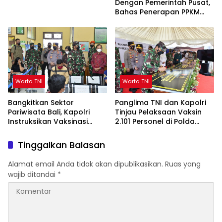
Vaksin Terapkan Prokes
Dengan Pemerintah Pusat,
Bahas Penerapan PPKM
Level 4
Warta TNI
Warta TNI
Bangkitkan Sektor
Panglima TNI dan Kapolri
Pariwisata Bali, Kapolri
Tinjau Pelaksaan Vaksin
Instruksikan Vaksinasi
2.101 Personel di Polda
Dikeroyok
Jatim
Tinggalkan Balasan
Alamat email Anda tidak akan dipublikasikan.
Ruas yang
wajib ditandai
*