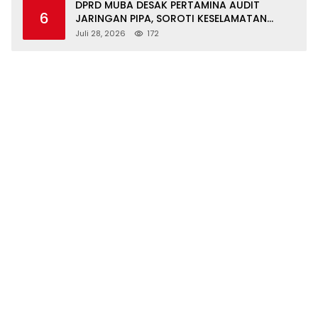
DPRD MUBA DESAK PERTAMINA AUDIT
6
JARINGAN PIPA, SOROTI KESELAMATAN
WARGA JIRAK
Juli 28, 2026
172