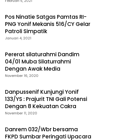
Yonif Raider 200/Bn
Februari 5, 2021
Pos Ninatie Satgas Pamtas RI-
PNG Yonif Mekanis 516/CY Gelar
Patroli Simpatik
Januari 4, 2021
Pererat silaturahmi Dandim
04/01 Muba Silaturrahmi
Dengan Awak Media
November 16, 2020
Danpussenif Kunjungi Yonif
133/YS : Prajurit TNI Gali Potensi
Dengan 8 Kekuatan Cakra
November 11, 2020
Danrem 032/Wbr bersama
FKPD Sumbar Peringati Upacara