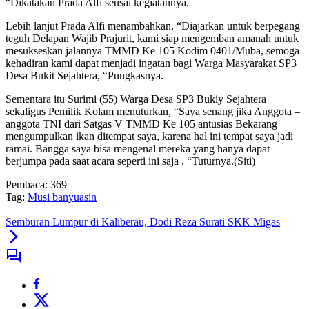
“Dikatakan Prada Alfi seusai kegiatannya.
Lebih lanjut Prada Alfi menambahkan, “Diajarkan untuk berpegang
teguh Delapan Wajib Prajurit, kami siap mengemban amanah untuk
mesukseskan jalannya TMMD Ke 105 Kodim 0401/Muba, semoga
kehadiran kami dapat menjadi ingatan bagi Warga Masyarakat SP3
Desa Bukit Sejahtera, “Pungkasnya.
Sementara itu Surimi (55) Warga Desa SP3 Bukiy Sejahtera
sekaligus Pemilik Kolam menuturkan, “Saya senang jika Anggota –
anggota TNI dari Satgas V TMMD Ke 105 antusias Bekarang
mengumpulkan ikan ditempat saya, karena hal ini tempat saya jadi
ramai. Bangga saya bisa mengenal mereka yang hanya dapat
berjumpa pada saat acara seperti ini saja , “Tuturnya.(Siti)
Pembaca:
369
Tag:
Musi banyuasin
Semburan Lumpur di Kaliberau, Dodi Reza Surati SKK Migas