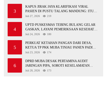
KAPUS JIRAK JAYA KLARIFIKASI VIRAL
3
PASIEN DI PUSTU TALANG MANDUNG: ITU
MISKOMUNIKASI
Juli 27, 2026
219
UPTD PUSKESMAS TEBING BULANG GELAR
4
GASKAN, LAYANI PEMERIKSAAN KESEHATAN
GRATIS UNTUK ASN DI SUNGAI KERUH
Juli 24, 2026
180
PERKUAT KETAHAN PANGAN DARI DESA,
5
KETUA TP PKK MUBA TINJAU PANEN PADI
ORGANIK DAN IKAN NILA
Juli 23, 2026
174
DPRD MUBA DESAK PERTAMINA AUDIT
6
JARINGAN PIPA, SOROTI KESELAMATAN
WARGA JIRAK
Juli 28, 2026
173