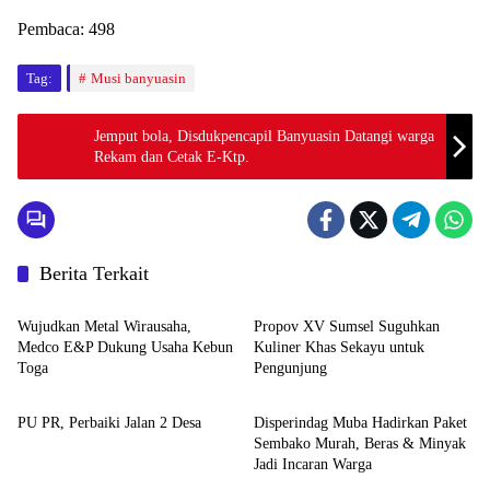
Pembaca:
498
Tag:
Musi banyuasin
Jemput bola, Disdukpencapil Banyuasin Datangi warga
Rekam dan Cetak E-Ktp.
Berita Terkait
Advetorial
Musi Banyuasin
Wujudkan Metal Wirausaha,
Propov XV Sumsel Suguhkan
Medco E&P Dukung Usaha Kebun
Kuliner Khas Sekayu untuk
Toga
Pengunjung
Musi Banyuasin
Musi Banyuasin
PU PR, Perbaiki Jalan 2 Desa
Disperindag Muba Hadirkan Paket
Sembako Murah, Beras & Minyak
Jadi Incaran Warga
Musi Banyuasin
Musi Banyuasin