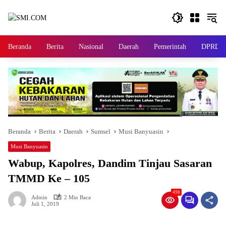
Langsung
ke
konten
Beranda
Berita
Nasional
Daerah
Pemerintah
DPRD
Beranda
Berita
Daerah
Sumsel
Musi Banyuasin
Musi Banyuasin
Wabup, Kapolres, Dandim Tinjau Sasaran
TMMD Ke – 105
498
Admin
2 Min Baca
Juli 1, 2019