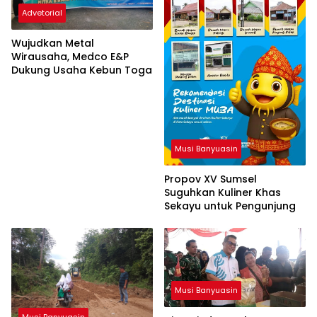
Advetorial
Wujudkan Metal
Wirausaha, Medco E&P
Dukung Usaha Kebun Toga
Musi Banyuasin
Propov XV Sumsel
Suguhkan Kuliner Khas
Sekayu untuk Pengunjung
Musi Banyuasin
Musi Banyuasin