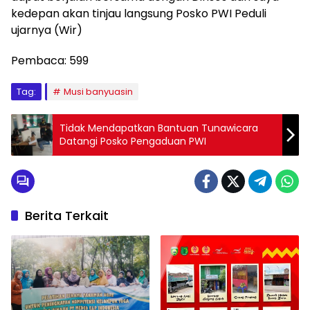
kedepan akan tinjau langsung Posko PWI Peduli
ujarnya (Wir)
Pembaca:
599
Tag:
Musi banyuasin
Tidak Mendapatkan Bantuan Tunawicara
Datangi Posko Pengaduan PWI
Berita Terkait