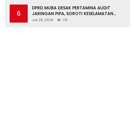
DPRD MUBA DESAK PERTAMINA AUDIT
6
JARINGAN PIPA, SOROTI KESELAMATAN
WARGA JIRAK
Juli 28, 2026
179