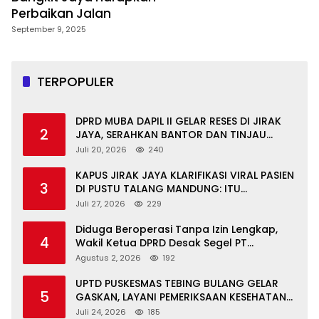
Perbaikan Jalan
September 9, 2025
TERPOPULER
DPRD MUBA DAPIL II GELAR RESES DI JIRAK
2
JAYA, SERAHKAN BANTOR DAN TINJAU
JALAN RUSAK SERTA TPS 3R
Juli 20, 2026
240
KAPUS JIRAK JAYA KLARIFIKASI VIRAL PASIEN
3
DI PUSTU TALANG MANDUNG: ITU
MISKOMUNIKASI
Juli 27, 2026
229
Diduga Beroperasi Tanpa Izin Lengkap,
4
Wakil Ketua DPRD Desak Segel PT
Aburahmi
Agustus 2, 2026
192
UPTD PUSKESMAS TEBING BULANG GELAR
5
GASKAN, LAYANI PEMERIKSAAN KESEHATAN
GRATIS UNTUK ASN DI SUNGAI KERUH
Juli 24, 2026
185