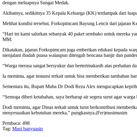
dengan meluapnya Sungai Medak.
Akibatnya, sedikitnya 35 Kepala Keluarga (KK) terdampak dari lua
Melihat kondisi tersebut, Forkopimcam Bayung Lencir dari jajaran 
“Hari ini kami salurkan sebanyak 40 paket sembako untuk mereka ya
MM.
Dikatakan, jajaran Forkopimcam juga emberikan edukasi kepada warga
menjalani ibadah puasa walaupun ditengah bencana banjir dan pande
“Warga merasa sangat bersyukur dan berterimakasih atas perhatian da
Ia meminta, agar instansi terkait untuk bisa memberikan tambahan b
Sementara itu, Bupati Muba Dr Dodi Reza Alex mengucapkan keprih
“Semoga diberi ketabahan, saya berharap air segera surut agar warg
Dodi meminta, agar Dinas terkait untuk turut berkontribusi memberi
menyesuaikan kebutuhan mereka,” pungkasnya.(Fer)musimusim
Pembaca:
498
Tag:
Musi banyuasin