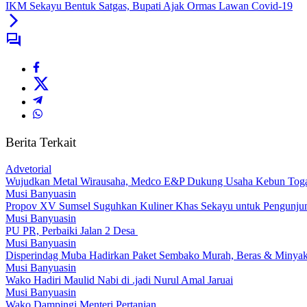
IKM Sekayu Bentuk Satgas, Bupati Ajak Ormas Lawan Covid-19
Berita Terkait
Advetorial
Wujudkan Metal Wirausaha, Medco E&P Dukung Usaha Kebun Tog
Musi Banyuasin
Propov XV Sumsel Suguhkan Kuliner Khas Sekayu untuk Pengunju
Musi Banyuasin
PU PR, Perbaiki Jalan 2 Desa
Musi Banyuasin
Disperindag Muba Hadirkan Paket Sembako Murah, Beras & Minyak 
Musi Banyuasin
Wako Hadiri Maulid Nabi di .jadi Nurul Amal Jaruai
Musi Banyuasin
Wako Dampingi Menteri Pertanian