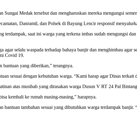
pan Sungai Medak tersebut dan mengharuskan mereka mengungsi sementa
Kecamatan, Danramil, dan Polsek di Bayung Lencir responsif menyalur
ng terdampak, saat ini warga yang terkena imbas sudah mengungsi dan
 agar selalu waspada terhadap bahaya banjir dan menghimbau agar sel
mi Covid 19.
n bantuan yang diberikan,” terangnya.
antuan sesuai dengan kebutuhan warga. “Kami harap agar Dinas terkai
atinan atas musibah yang dirasakan warga Dusun V RT 24 Pal Bintan
a bisa kembali ke rumah masing-masing,” harapnya.
kan bantuan tambahan sesuai yang dibutuhkan warga terdampak banjir. 