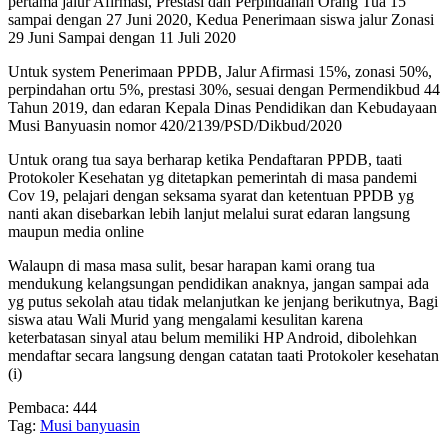
pertama jalur Afirmasi, Prestasi dan Perpindahan Orang Tua 15
sampai dengan 27 Juni 2020, Kedua Penerimaan siswa jalur Zonasi
29 Juni Sampai dengan 11 Juli 2020
Untuk system Penerimaan PPDB, Jalur Afirmasi 15%, zonasi 50%,
perpindahan ortu 5%, prestasi 30%, sesuai dengan Permendikbud 44
Tahun 2019, dan edaran Kepala Dinas Pendidikan dan Kebudayaan
Musi Banyuasin nomor 420/2139/PSD/Dikbud/2020
Untuk orang tua saya berharap ketika Pendaftaran PPDB, taati
Protokoler Kesehatan yg ditetapkan pemerintah di masa pandemi
Cov 19, pelajari dengan seksama syarat dan ketentuan PPDB yg
nanti akan disebarkan lebih lanjut melalui surat edaran langsung
maupun media online
Walaupn di masa masa sulit, besar harapan kami orang tua
mendukung kelangsungan pendidikan anaknya, jangan sampai ada
yg putus sekolah atau tidak melanjutkan ke jenjang berikutnya, Bagi
siswa atau Wali Murid yang mengalami kesulitan karena
keterbatasan sinyal atau belum memiliki HP Android, dibolehkan
mendaftar secara langsung dengan catatan taati Protokoler kesehatan
(i)
Pembaca:
444
Tag:
Musi banyuasin