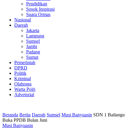
Pendidikan
Sosok Inspirasi
Suara Ormas
Nasional
Daerah
Jakarta
Lampung
Sumsel
Jambi
Padang
Sumut
Pemerintah
DPRD
Politik
Kriminal
Olahraga
Warta Polri
Advetorial
Beranda
Berita
Daerah
Sumsel
Musi Banyuasin
SDN 1 Bailangu
Buka PPDB Bulan Juni
Musi Banyuasin