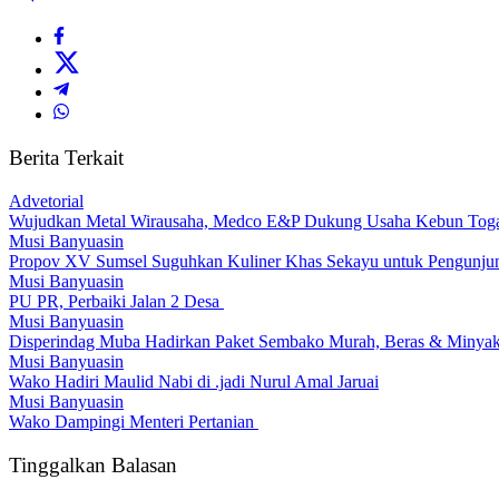
Berita Terkait
Advetorial
Wujudkan Metal Wirausaha, Medco E&P Dukung Usaha Kebun Tog
Musi Banyuasin
Propov XV Sumsel Suguhkan Kuliner Khas Sekayu untuk Pengunju
Musi Banyuasin
PU PR, Perbaiki Jalan 2 Desa
Musi Banyuasin
Disperindag Muba Hadirkan Paket Sembako Murah, Beras & Minyak 
Musi Banyuasin
Wako Hadiri Maulid Nabi di .jadi Nurul Amal Jaruai
Musi Banyuasin
Wako Dampingi Menteri Pertanian
Tinggalkan Balasan