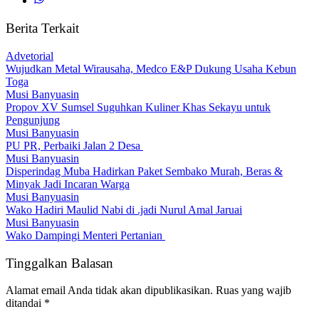
Berita Terkait
Advetorial
Wujudkan Metal Wirausaha, Medco E&P Dukung Usaha Kebun
Toga
Musi Banyuasin
Propov XV Sumsel Suguhkan Kuliner Khas Sekayu untuk
Pengunjung
Musi Banyuasin
PU PR, Perbaiki Jalan 2 Desa
Musi Banyuasin
Disperindag Muba Hadirkan Paket Sembako Murah, Beras &
Minyak Jadi Incaran Warga
Musi Banyuasin
Wako Hadiri Maulid Nabi di .jadi Nurul Amal Jaruai
Musi Banyuasin
Wako Dampingi Menteri Pertanian
Tinggalkan Balasan
Alamat email Anda tidak akan dipublikasikan.
Ruas yang wajib
ditandai
*