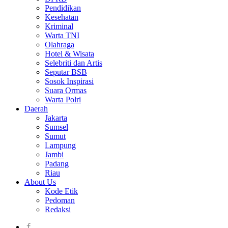
Pendidikan
Kesehatan
Kriminal
Warta TNI
Olahraga
Hotel & Wisata
Selebriti dan Artis
Seputar BSB
Sosok Inspirasi
Suara Ormas
Warta Polri
Daerah
Jakarta
Sumsel
Sumut
Lampung
Jambi
Padang
Riau
About Us
Kode Etik
Pedoman
Redaksi