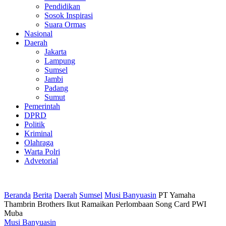
Pendidikan
Sosok Inspirasi
Suara Ormas
Nasional
Daerah
Jakarta
Lampung
Sumsel
Jambi
Padang
Sumut
Pemerintah
DPRD
Politik
Kriminal
Olahraga
Warta Polri
Advetorial
Beranda
Berita
Daerah
Sumsel
Musi Banyuasin
PT Yamaha
Thambrin Brothers Ikut Ramaikan Perlombaan Song Card PWI
Muba
Musi Banyuasin