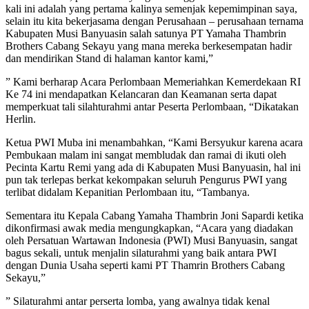
kali ini adalah yang pertama kalinya semenjak kepemimpinan saya,
selain itu kita bekerjasama dengan Perusahaan – perusahaan ternama
Kabupaten Musi Banyuasin salah satunya PT Yamaha Thambrin
Brothers Cabang Sekayu yang mana mereka berkesempatan hadir
dan mendirikan Stand di halaman kantor kami,”
” Kami berharap Acara Perlombaan Memeriahkan Kemerdekaan RI
Ke 74 ini mendapatkan Kelancaran dan Keamanan serta dapat
memperkuat tali silahturahmi antar Peserta Perlombaan, “Dikatakan
Herlin.
Ketua PWI Muba ini menambahkan, “Kami Bersyukur karena acara
Pembukaan malam ini sangat membludak dan ramai di ikuti oleh
Pecinta Kartu Remi yang ada di Kabupaten Musi Banyuasin, hal ini
pun tak terlepas berkat kekompakan seluruh Pengurus PWI yang
terlibat didalam Kepanitian Perlombaan itu, “Tambanya.
Sementara itu Kepala Cabang Yamaha Thambrin Joni Sapardi ketika
dikonfirmasi awak media mengungkapkan, “Acara yang diadakan
oleh Persatuan Wartawan Indonesia (PWI) Musi Banyuasin, sangat
bagus sekali, untuk menjalin silaturahmi yang baik antara PWI
dengan Dunia Usaha seperti kami PT Thamrin Brothers Cabang
Sekayu,”
” Silaturahmi antar perserta lomba, yang awalnya tidak kenal