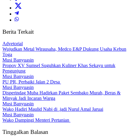
Berita Terkait
Advetorial
Wujudkan Metal Wirausaha, Medco E&P Dukung Usaha Kebun
Toga
Musi Banyuasin
Propov XV Sumsel Suguhkan Kuliner Khas Sekayu untuk
Pengunjung
Musi Banyuasin
PU PR, Perbaiki Jalan 2 Desa
Musi Banyuasin
Disperindag Muba Hadirkan Paket Sembako Murah, Beras &
Minyak Jadi Incaran Warga
Musi Banyuasin
Wako Hadiri Maulid Nabi di .jadi Nurul Amal Jaruai
Musi Banyuasin
Wako Dampingi Menteri Pertanian
Tinggalkan Balasan