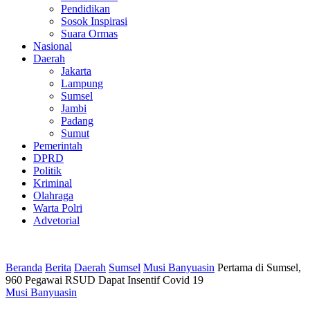
Pendidikan
Sosok Inspirasi
Suara Ormas
Nasional
Daerah
Jakarta
Lampung
Sumsel
Jambi
Padang
Sumut
Pemerintah
DPRD
Politik
Kriminal
Olahraga
Warta Polri
Advetorial
Beranda
Berita
Daerah
Sumsel
Musi Banyuasin
Pertama di Sumsel,
960 Pegawai RSUD Dapat Insentif Covid 19
Musi Banyuasin