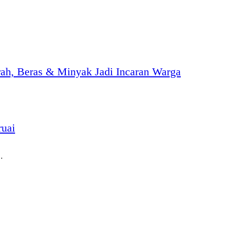
h, Beras & Minyak Jadi Incaran Warga
ruai
…