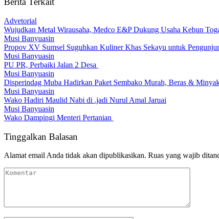
Berita Terkait
Advetorial
Wujudkan Metal Wirausaha, Medco E&P Dukung Usaha Kebun Tog
Musi Banyuasin
Propov XV Sumsel Suguhkan Kuliner Khas Sekayu untuk Pengunju
Musi Banyuasin
PU PR, Perbaiki Jalan 2 Desa
Musi Banyuasin
Disperindag Muba Hadirkan Paket Sembako Murah, Beras & Minyak 
Musi Banyuasin
Wako Hadiri Maulid Nabi di .jadi Nurul Amal Jaruai
Musi Banyuasin
Wako Dampingi Menteri Pertanian
Tinggalkan Balasan
Alamat email Anda tidak akan dipublikasikan.
Ruas yang wajib ditan