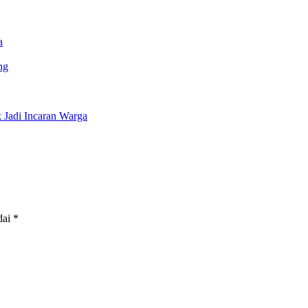
a
ng
Jadi Incaran Warga
dai
*