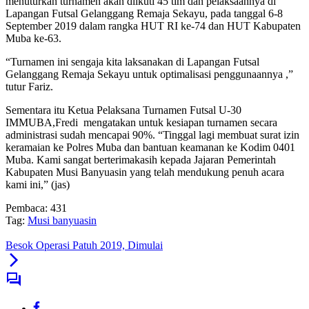
menuturkan turnamen akan diikuti 45 tim dan pelaksaannya di
Lapangan Futsal Gelanggang Remaja Sekayu, pada tanggal 6-8
September 2019 dalam rangka HUT RI ke-74 dan HUT Kabupaten
Muba ke-63.
“Turnamen ini sengaja kita laksanakan di Lapangan Futsal
Gelanggang Remaja Sekayu untuk optimalisasi penggunaannya ,”
tutur Fariz.
Sementara itu Ketua Pelaksana Turnamen Futsal U-30
IMMUBA,Fredi mengatakan untuk kesiapan turnamen secara
administrasi sudah mencapai 90%. “Tinggal lagi membuat surat izin
keramaian ke Polres Muba dan bantuan keamanan ke Kodim 0401
Muba. Kami sangat berterimakasih kepada Jajaran Pemerintah
Kabupaten Musi Banyuasin yang telah mendukung penuh acara
kami ini,” (jas)
Pembaca:
431
Tag:
Musi banyuasin
Besok Operasi Patuh 2019, Dimulai