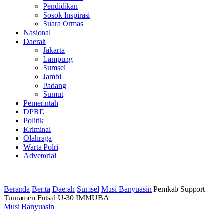
Pendidikan
Sosok Inspirasi
Suara Ormas
Nasional
Daerah
Jakarta
Lampung
Sumsel
Jambi
Padang
Sumut
Pemerintah
DPRD
Politik
Kriminal
Olahraga
Warta Polri
Advetorial
Beranda
Berita
Daerah
Sumsel
Musi Banyuasin
Pemkab Support
Turnamen Futsal U-30 IMMUBA
Musi Banyuasin