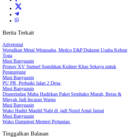
Berita Terkait
Advetorial
Wujudkan Metal Wirausaha, Medco E&P Dukung Usaha Kebun
Toga
Musi Banyuasin
Propov XV Sumsel Suguhkan Kuliner Khas Sekayu untuk
Pengunjung
Musi Banyuasin
PU PR, Perbaiki Jalan 2 Desa
Musi Banyuasin
Disperindag Muba Hadirkan Paket Sembako Murah, Beras &
Minyak Jadi Incaran Warga
Musi Banyuasin
Wako Hadiri Maulid Nabi di .jadi Nurul Amal Jaruai
Musi Banyuasin
Wako Dampingi Menteri Pertanian
Tinggalkan Balasan