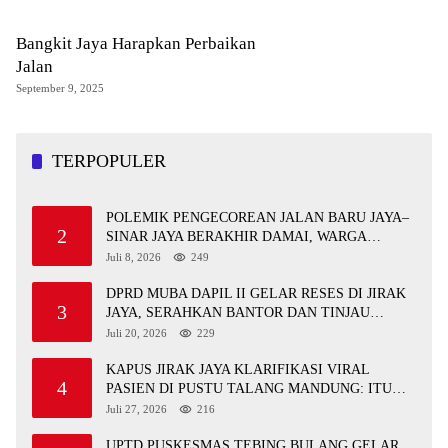
Bangkit Jaya Harapkan Perbaikan
Jalan
September 9, 2025
TERPOPULER
POLEMIK PENGECOREAN JALAN BARU JAYA–
2
SINAR JAYA BERAKHIR DAMAI, WARGA
APRESIASI PERAN FORKOPIMCAM DAN DPRD
Juli 8, 2026
249
MUBA
DPRD MUBA DAPIL II GELAR RESES DI JIRAK
3
JAYA, SERAHKAN BANTOR DAN TINJAU
JALAN RUSAK SERTA TPS 3R
Juli 20, 2026
229
KAPUS JIRAK JAYA KLARIFIKASI VIRAL
4
PASIEN DI PUSTU TALANG MANDUNG: ITU
MISKOMUNIKASI
Juli 27, 2026
216
UPTD PUSKESMAS TEBING BULANG GELAR