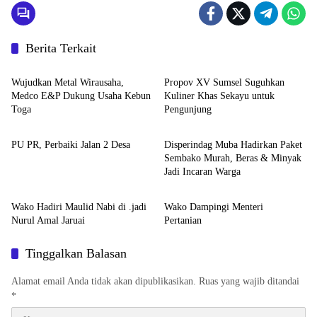
Berita Terkait
Advetorial
Musi Banyuasin
Wujudkan Metal Wirausaha,
Propov XV Sumsel Suguhkan
Medco E&P Dukung Usaha Kebun
Kuliner Khas Sekayu untuk
Toga
Pengunjung
Musi Banyuasin
Musi Banyuasin
PU PR, Perbaiki Jalan 2 Desa
Disperindag Muba Hadirkan Paket
Sembako Murah, Beras & Minyak
Jadi Incaran Warga
Musi Banyuasin
Musi Banyuasin
Wako Hadiri Maulid Nabi di .jadi
Wako Dampingi Menteri
Nurul Amal Jaruai
Pertanian
Tinggalkan Balasan
Alamat email Anda tidak akan dipublikasikan.
Ruas yang wajib ditandai
*