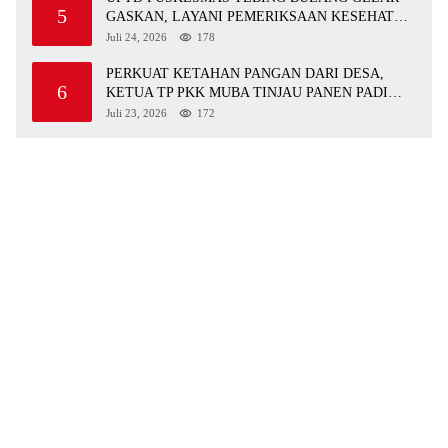
5
GASKAN, LAYANI PEMERIKSAAN KESEHATAN
GRATIS UNTUK ASN DI SUNGAI KERUH
Juli 24, 2026
178
PERKUAT KETAHAN PANGAN DARI DESA,
6
KETUA TP PKK MUBA TINJAU PANEN PADI
ORGANIK DAN IKAN NILA
Juli 23, 2026
172