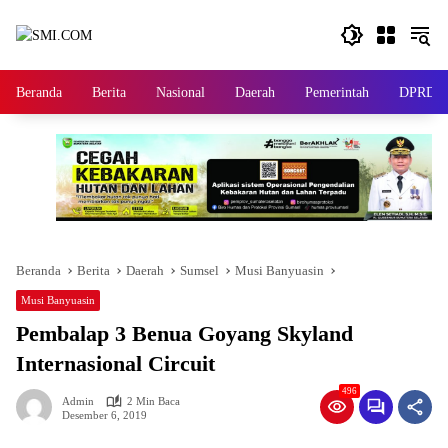
Langsung
ke
konten
Beranda
Berita
Nasional
Daerah
Pemerintah
DPRD
Beranda
Berita
Daerah
Sumsel
Musi Banyuasin
Musi Banyuasin
Pembalap 3 Benua Goyang Skyland
Internasional Circuit
496
Admin
2 Min Baca
Desember 6, 2019