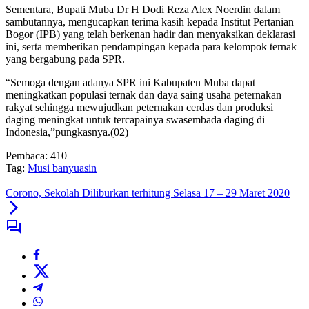
Sementara, Bupati Muba Dr H Dodi Reza Alex Noerdin dalam
sambutannya, mengucapkan terima kasih kepada Institut Pertanian
Bogor (IPB) yang telah berkenan hadir dan menyaksikan deklarasi
ini, serta memberikan pendampingan kepada para kelompok ternak
yang bergabung pada SPR.
“Semoga dengan adanya SPR ini Kabupaten Muba dapat
meningkatkan populasi ternak dan daya saing usaha peternakan
rakyat sehingga mewujudkan peternakan cerdas dan produksi
daging meningkat untuk tercapainya swasembada daging di
Indonesia,”pungkasnya.(02)
Pembaca:
410
Tag:
Musi banyuasin
Corono, Sekolah Diliburkan terhitung Selasa 17 – 29 Maret 2020