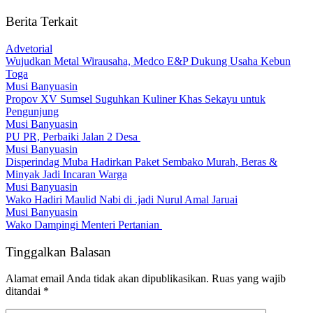
Berita Terkait
Advetorial
Wujudkan Metal Wirausaha, Medco E&P Dukung Usaha Kebun
Toga
Musi Banyuasin
Propov XV Sumsel Suguhkan Kuliner Khas Sekayu untuk
Pengunjung
Musi Banyuasin
PU PR, Perbaiki Jalan 2 Desa
Musi Banyuasin
Disperindag Muba Hadirkan Paket Sembako Murah, Beras &
Minyak Jadi Incaran Warga
Musi Banyuasin
Wako Hadiri Maulid Nabi di .jadi Nurul Amal Jaruai
Musi Banyuasin
Wako Dampingi Menteri Pertanian
Tinggalkan Balasan
Alamat email Anda tidak akan dipublikasikan.
Ruas yang wajib
ditandai
*