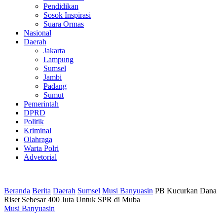
Pendidikan
Sosok Inspirasi
Suara Ormas
Nasional
Daerah
Jakarta
Lampung
Sumsel
Jambi
Padang
Sumut
Pemerintah
DPRD
Politik
Kriminal
Olahraga
Warta Polri
Advetorial
Beranda
Berita
Daerah
Sumsel
Musi Banyuasin
PB Kucurkan Dana
Riset Sebesar 400 Juta Untuk SPR di Muba
Musi Banyuasin