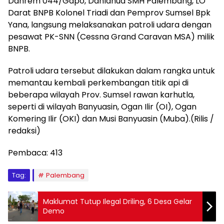
Danrem 044/Gapo, Danlanud SMH Palembang, LO
Darat BNPB Kolonel Triadi dan Pemprov Sumsel Bpk
Yana, langsung melaksanakan patroli udara dengan
pesawat PK-SNN (Cessna Grand Caravan MSA) milik
BNPB.
Patroli udara tersebut dilakukan dalam rangka untuk
memantau kembali perkembangan titik api di
beberapa wilayah Prov. Sumsel rawan karhutla,
seperti di wilayah Banyuasin, Ogan Ilir (OI), Ogan
Komering Ilir (OKI) dan Musi Banyuasin (Muba).(Rilis /
redaksi)
Pembaca:
413
Tag:
Palembang
Maklumat Tutup Ilegal Driling, 6 Desa Gelar
Demo