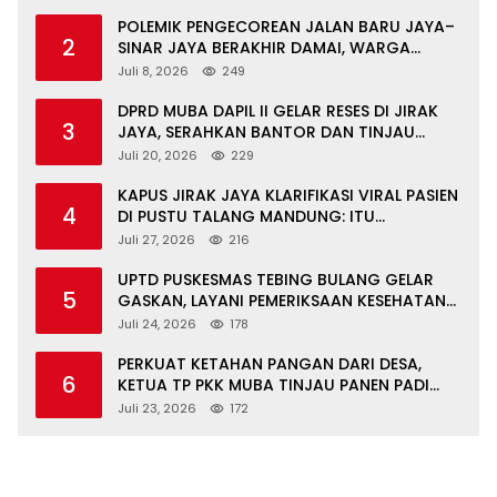
POLEMIK PENGECOREAN JALAN BARU JAYA–
2
SINAR JAYA BERAKHIR DAMAI, WARGA
APRESIASI PERAN FORKOPIMCAM DAN DPRD
Juli 8, 2026
249
MUBA
DPRD MUBA DAPIL II GELAR RESES DI JIRAK
3
JAYA, SERAHKAN BANTOR DAN TINJAU
JALAN RUSAK SERTA TPS 3R
Juli 20, 2026
229
KAPUS JIRAK JAYA KLARIFIKASI VIRAL PASIEN
4
DI PUSTU TALANG MANDUNG: ITU
MISKOMUNIKASI
Juli 27, 2026
216
UPTD PUSKESMAS TEBING BULANG GELAR
5
GASKAN, LAYANI PEMERIKSAAN KESEHATAN
GRATIS UNTUK ASN DI SUNGAI KERUH
Juli 24, 2026
178
PERKUAT KETAHAN PANGAN DARI DESA,
6
KETUA TP PKK MUBA TINJAU PANEN PADI
ORGANIK DAN IKAN NILA
Juli 23, 2026
172