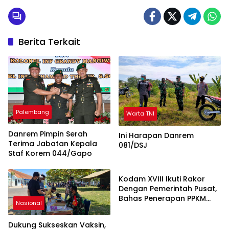
Berita Terkait
Palembang
Warta TNI
Danrem Pimpin Serah
Ini Harapan Danrem
Terima Jabatan Kepala
081/DSJ
Staf Korem 044/Gapo
Nasional
Kodam XVIII Ikuti Rakor
Dengan Pemerintah Pusat,
Bahas Penerapan PPKM
Nasional
Level 4
Dukung Sukseskan Vaksin,