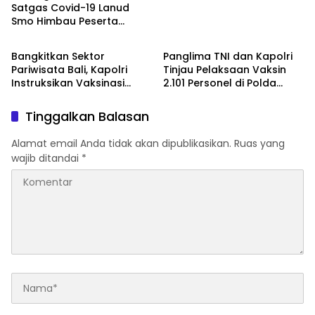
Satgas Covid-19 Lanud
Smo Himbau Peserta
Warta TNI
Warta TNI
Vaksin Terapkan Prokes
Bangkitkan Sektor
Panglima TNI dan Kapolri
Pariwisata Bali, Kapolri
Tinjau Pelaksaan Vaksin
Instruksikan Vaksinasi
2.101 Personel di Polda
Dikeroyok
Jatim
Tinggalkan Balasan
Alamat email Anda tidak akan dipublikasikan.
Ruas yang
wajib ditandai
*