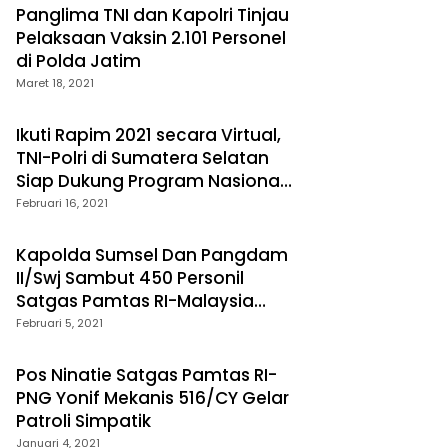
Panglima TNI dan Kapolri Tinjau
Pelaksaan Vaksin 2.101 Personel
di Polda Jatim
Maret 18, 2021
Ikuti Rapim 2021 secara Virtual,
TNI-Polri di Sumatera Selatan
Siap Dukung Program Nasional
Pemerintah
Februari 16, 2021
Kapolda Sumsel Dan Pangdam
II/Swj Sambut 450 Personil
Satgas Pamtas RI-Malaysia
Yonif Raider 200/Bn
Februari 5, 2021
Pos Ninatie Satgas Pamtas RI-
PNG Yonif Mekanis 516/CY Gelar
Patroli Simpatik
Januari 4, 2021