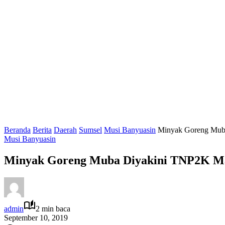
Beranda
Berita
Daerah
Sumsel
Musi Banyuasin
Minyak Goreng Mub
Musi Banyuasin
Minyak Goreng Muba Diyakini TNP2K M
admin
2 min baca
September 10, 2019