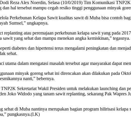
Dodi Reza Alex Noerdin, Selasa (10/0/2019) Tim Komunikasi TNP2
ng dan hal tersebut mampu cegah resiko tinggi penggunaan minyak gore
lola Perkebunan Kelapa Sawit kualitas sawit di Muba bisa contoh bag
layah Sumsel,” ungkapnya.
ct replanting atau peremajaan perkebunan kelapa sawit yang pada 2017
a sawit yang sehat dan mampu menekan angka kemiskinan,” tegasnya.
 seperti diabetes dan hipertensi terus mengalami peningkatan dan menj
ak sehat.
i utama dalam mengatasi masalah tersebut agar masyarakat dapat mema
unaan minyak goreng sehat ini direncakan akan dilakukan pada Okto
resmikannya nanti,” bebernya.
i TNP2K Sekretariat Wakil Presiden untuk melakukan launching dan 
iden Joko Widodo yang tanam sawit replanting, sekarang Pak Wapres Jusu
 sehat di Muba nantinya merupakan bagian program hilirisasi kelapa
ba,” pungkasnya.(I.K)