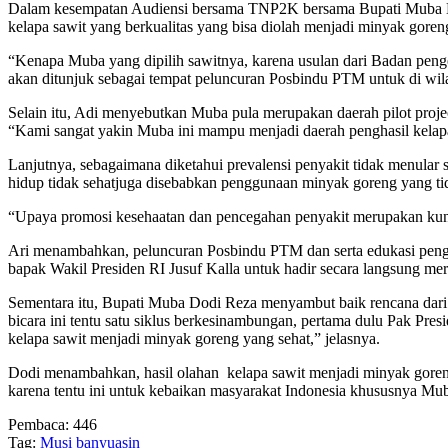
Dalam kesempatan Audiensi bersama TNP2K bersama Bupati Muba 
kelapa sawit yang berkualitas yang bisa diolah menjadi minyak gore
“Kenapa Muba yang dipilih sawitnya, karena usulan dari Badan penge
akan ditunjuk sebagai tempat peluncuran Posbindu PTM untuk di wi
Selain itu, Adi menyebutkan Muba pula merupakan daerah pilot proje
“Kami sangat yakin Muba ini mampu menjadi daerah penghasil kelap
Lanjutnya, sebagaimana diketahui prevalensi penyakit tidak menular
hidup tidak sehatjuga disebabkan penggunaan minyak goreng yang tid
“Upaya promosi kesehaatan dan pencegahan penyakit merupakan kunc
Ari menambahkan, peluncuran Posbindu PTM dan serta edukasi pengg
bapak Wakil Presiden RI Jusuf Kalla untuk hadir secara langsung me
Sementara itu, Bupati Muba Dodi Reza menyambut baik rencana dar
bicara ini tentu satu siklus berkesinambungan, pertama dulu Pak Pres
kelapa sawit menjadi minyak goreng yang sehat,” jelasnya.
Dodi menambahkan, hasil olahan kelapa sawit menjadi minyak goreng
karena tentu ini untuk kebaikan masyarakat Indonesia khususnya Mu
Pembaca:
446
Tag:
Musi banyuasin