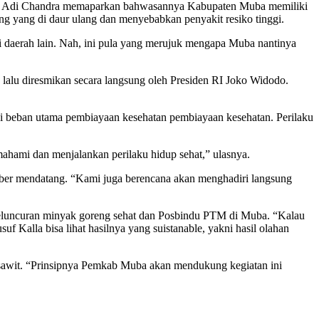
K Adi Chandra memaparkan bahwasannya Kabupaten Muba memiliki
ng yang di daur ulang dan menyebabkan penyakit resiko tinggi.
i daerah lain. Nah, ini pula yang merujuk mengapa Muba nantinya
 lalu diresmikan secara langsung oleh Presiden RI Joko Widodo.
adi beban utama pembiayaan kesehatan pembiayaan kesehatan. Perilaku
hami dan menjalankan perilaku hidup sehat,” ulasnya.
ber mendatang. “Kami juga berencana akan menghadiri langsung
peluncuran minyak goreng sehat dan Posbindu PTM di Muba. “Kalau
f Kalla bisa lihat hasilnya yang suistanable, yakni hasil olahan
 sawit. “Prinsipnya Pemkab Muba akan mendukung kegiatan ini