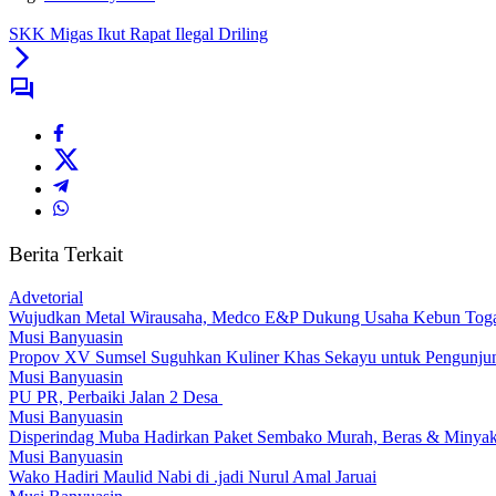
SKK Migas Ikut Rapat Ilegal Driling
Berita Terkait
Advetorial
Wujudkan Metal Wirausaha, Medco E&P Dukung Usaha Kebun Tog
Musi Banyuasin
Propov XV Sumsel Suguhkan Kuliner Khas Sekayu untuk Pengunju
Musi Banyuasin
PU PR, Perbaiki Jalan 2 Desa
Musi Banyuasin
Disperindag Muba Hadirkan Paket Sembako Murah, Beras & Minyak 
Musi Banyuasin
Wako Hadiri Maulid Nabi di .jadi Nurul Amal Jaruai