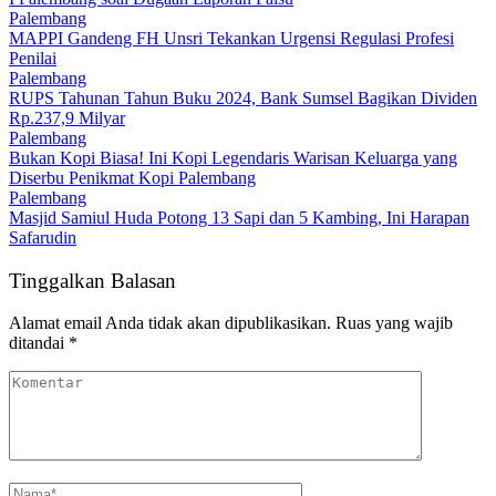
Palembang
MAPPI Gandeng FH Unsri Tekankan Urgensi Regulasi Profesi
Penilai
Palembang
RUPS Tahunan Tahun Buku 2024, Bank Sumsel Bagikan Dividen
Rp.237,9 Milyar
Palembang
Bukan Kopi Biasa! Ini Kopi Legendaris Warisan Keluarga yang
Diserbu Penikmat Kopi Palembang
Palembang
Masjid Samiul Huda Potong 13 Sapi dan 5 Kambing, Ini Harapan
Safarudin
Tinggalkan Balasan
Alamat email Anda tidak akan dipublikasikan.
Ruas yang wajib
ditandai
*