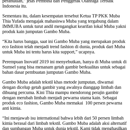
perantauan,” jelas Pembina dan Penggerak Olahraga Terbaik
Indonesia itu.
Sementara itu, dalam kesempatan tersebut Ketua TP PKK Muba
Thia Yufada mengajak mahasiswa Muba yang tergabung dalam
IMMUBA untuk turut andil mengangkat kearifan lokal Muba yakni
produk kain jumputan Gambo Muba.
“Kita harus bangga, saat ini Gambo Muba yang merupakan produk
eco fashion telah menjadi trend fashion di dunia, produk dari Muba
untuk Muba ini tentu harus kita support,” ucapnya.
Perempuan Inovatif 2019 ini menyebutkan, hanya di Muba untuk di
Sumsel yang bisa menanam getah gambir berkualitas untuk sebagai
bahan dasar pembuatan jumputan Gambo Muba.
Gambo Muba adalah tekstil khas metode jumputan, diwarnai
dengan dicelup getah gambir yang awalnya dianggap limbah dan
dibuang percuma. Kini Thia mampu mendorong perajin gambir
dengan merubah limbah menjadi pewarna utama kain. Sebagai
produk eco fashion, Gambo Muba memakai 100 persen pewarna
anti kimia.
“Ini menjawab isu international bahwa lebih dari 50 persen limbah
kimia berasal dari limbah tekstil. Gambo Muba adalah aksi alternatif
dan sumbangan Muba untuk dunia tekstil. Kami tidak menghasilkan