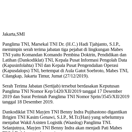
Jakarta,SMI
Panglima TNI, Marsekal TNI Dr. (H.C.) Hadi Tjahjanto, S.I.P.,
memimpin serah terima jabatan tiga pejabat di lingkungan Mabes
TNI yaitu Komandan Komando Pembina Doktrin, Pendidikan dan
Latihan (Dankodiklat) TNI, Kepala Pusat Informasi Pengolah Data
(Kapusinfolahta) TNI dan Kepala Pusat Pengendalian Operasi
(Kapusdalops) TNI, bertempat di Aula Gatot Soebroto, Mabes TNI,
Cilangkap, Jakarta Timur, Jumat (27/12/2019).
Serah Terima Jabatan (Sertijab) tersebut berdasakan Keputusan
Panglima TNI Nomor Kep/1420/XII/2019 tanggal 17 Desember
2019 dan Surat Perintah Panglima TNI Nomor Sprin/3545/XII/2019
tanggal 18 Desember 2019.
Dankodiklat TNI Mayjen TNI Benny Indra Pujihastono digantikan
Brigjen TNI Kasim Genawi, S.I.P., M.Tr.(Han) yang sebelumnya
menjabat Wakil Asisten Logistik (Waaslog) Panglima TNI.
Selanjutnya, Mayjen TNI Benny Indra akan menjadi Pati Mabes