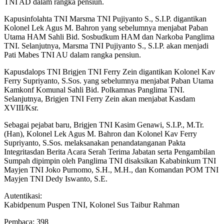
TNI AD dalam rangka pensiun.
Kapusinfolahta TNI Marsma TNI Pujiyanto S., S.I.P. digantikan
Kolonel Lek Agus M. Bahron yang sebelumnya menjabat Paban
Utama HAM Sahli Bid. Sosbudkum HAM dan Narkoba Panglima
TNI. Selanjutnya, Marsma TNI Pujiyanto S., S.I.P. akan menjadi
Pati Mabes TNI AU dalam rangka pensiun.
Kapusdalops TNI Brigjen TNI Ferry Zein digantikan Kolonel Kav
Ferry Supriyanto, S.Sos. yang sebelumnya menjabat Paban Utama
Kamkonf Komunal Sahli Bid. Polkamnas Panglima TNI.
Selanjutnya, Brigjen TNI Ferry Zein akan menjabat Kasdam
XVIII/Ksr.
Sebagai pejabat baru, Brigjen TNI Kasim Genawi, S.I.P., M.Tr.
(Han), Kolonel Lek Agus M. Bahron dan Kolonel Kav Ferry
Supriyanto, S.Sos. melaksanakan penandatanganan Pakta
Integritasdan Berita Acara Serah Terima Jabatan serta Pengambilan
Sumpah dipimpin oleh Panglima TNI disaksikan Kababinkum TNI
Mayjen TNI Joko Purnomo, S.H., M.H., dan Komandan POM TNI
Mayjen TNI Dedy Iswanto, S.E.
Autentikasi:
Kabidpenum Puspen TNI, Kolonel Sus Taibur Rahman
Pembaca:
398