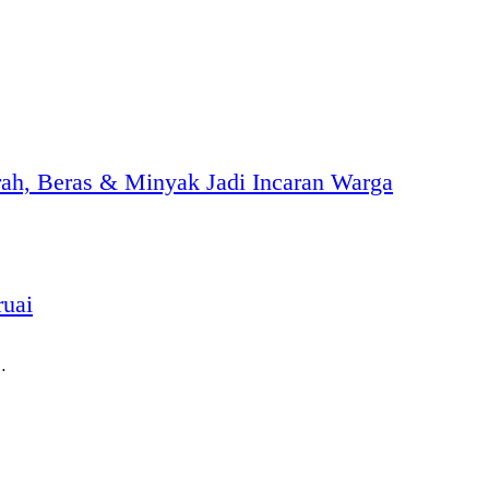
h, Beras & Minyak Jadi Incaran Warga
ruai
…