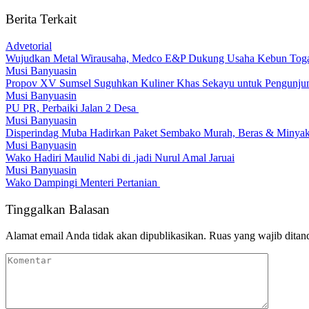
Berita Terkait
Advetorial
Wujudkan Metal Wirausaha, Medco E&P Dukung Usaha Kebun Tog
Musi Banyuasin
Propov XV Sumsel Suguhkan Kuliner Khas Sekayu untuk Pengunju
Musi Banyuasin
PU PR, Perbaiki Jalan 2 Desa
Musi Banyuasin
Disperindag Muba Hadirkan Paket Sembako Murah, Beras & Minyak 
Musi Banyuasin
Wako Hadiri Maulid Nabi di .jadi Nurul Amal Jaruai
Musi Banyuasin
Wako Dampingi Menteri Pertanian
Tinggalkan Balasan
Alamat email Anda tidak akan dipublikasikan.
Ruas yang wajib ditan