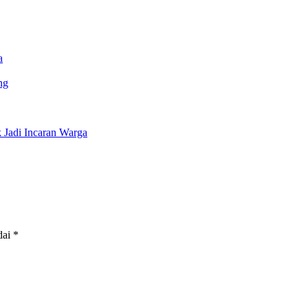
a
ng
Jadi Incaran Warga
dai
*