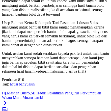
Perkebunan dapat sekali kali turun kedesa kami khususnya dusun 5
mangsang untuk berikan pembelajaran sehingga hasil tanam bibit
yang akan disbun realisasikan jika di acc akan maksimal, semoga
harapan bantuan bibit dapat terwujud
Usep Rahmat Ketua Kelompok Tani Pasundan 1 dusun 5 desa
mangsang untuk bantuan bibit kami sangat mengharapkan karena
jika kami dapat memperoleh bantuan bibit apalagi sawit, artinya cos
yang harus kami keluarkan semakin berkurang, untuk bibit jika dari
bantuan pemerintah jaminan ada terbukti bagus, semoga harapan
kami dapat di dengar oleh dinas terkait.
Untuk usulan kami sudah serahkan kepada pak feri untuk membantu
menyerahkan semoga harapan kami dapat tercapai, dan kami juga
juga berharap sebelum bibit sawit atau karet turun, pemerintah
dalam hal ini disbun dapat berikan sosialiasi dan pengarahan
sehingga hasil tanam kedepan maksimal.ujarnya (I.K)
Pembaca:
810
Tag:
Musi banyuasin
Hj.Masnah Busro,SE Hadiri Pelantikan Pengurus Perkumpulan
Wisnu Murti Muaro Jambi