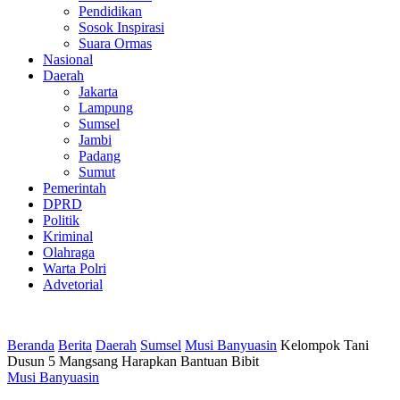
Pendidikan
Sosok Inspirasi
Suara Ormas
Nasional
Daerah
Jakarta
Lampung
Sumsel
Jambi
Padang
Sumut
Pemerintah
DPRD
Politik
Kriminal
Olahraga
Warta Polri
Advetorial
Beranda
Berita
Daerah
Sumsel
Musi Banyuasin
Kelompok Tani
Dusun 5 Mangsang Harapkan Bantuan Bibit
Musi Banyuasin