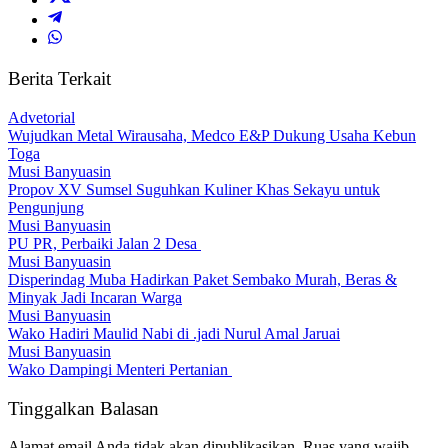
Berita Terkait
Advetorial
Wujudkan Metal Wirausaha, Medco E&P Dukung Usaha Kebun
Toga
Musi Banyuasin
Propov XV Sumsel Suguhkan Kuliner Khas Sekayu untuk
Pengunjung
Musi Banyuasin
PU PR, Perbaiki Jalan 2 Desa
Musi Banyuasin
Disperindag Muba Hadirkan Paket Sembako Murah, Beras &
Minyak Jadi Incaran Warga
Musi Banyuasin
Wako Hadiri Maulid Nabi di .jadi Nurul Amal Jaruai
Musi Banyuasin
Wako Dampingi Menteri Pertanian
Tinggalkan Balasan
Alamat email Anda tidak akan dipublikasikan.
Ruas yang wajib