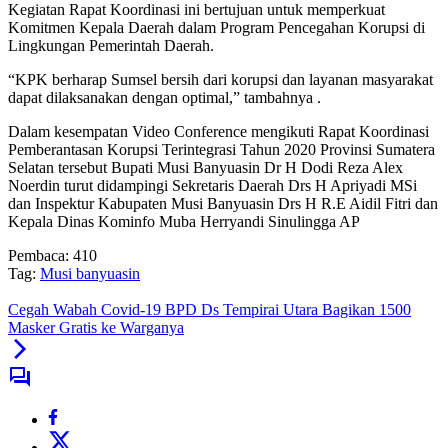
Kegiatan Rapat Koordinasi ini bertujuan untuk memperkuat
Komitmen Kepala Daerah dalam Program Pencegahan Korupsi di
Lingkungan Pemerintah Daerah.
“KPK berharap Sumsel bersih dari korupsi dan layanan masyarakat
dapat dilaksanakan dengan optimal,” tambahnya .
Dalam kesempatan Video Conference mengikuti Rapat Koordinasi
Pemberantasan Korupsi Terintegrasi Tahun 2020 Provinsi Sumatera
Selatan tersebut Bupati Musi Banyuasin Dr H Dodi Reza Alex
Noerdin turut didampingi Sekretaris Daerah Drs H Apriyadi MSi
dan Inspektur Kabupaten Musi Banyuasin Drs H R.E Aidil Fitri dan
Kepala Dinas Kominfo Muba Herryandi Sinulingga AP
Pembaca:
410
Tag:
Musi banyuasin
Cegah Wabah Covid-19 BPD Ds Tempirai Utara Bagikan 1500
Masker Gratis ke Warganya