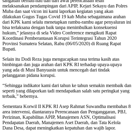
sangatlah berhati-hati dan dari awal perencanaan telah
melaksanakan pendampingan dari APIP, Kejari Sekayu dan Polres
Muba dan saat vicon ini kami laporkan kegiatan yang akan
dilakukan Gugus Tugas Covid 19 kab Muba sebagaimana arahan
dari KPK kami selalu menetapkan rambu-rambu agar penyaluran ini
bisa terlaksana dengan baik tanpa menimbulkan konsekuensi
hukum,” jelasnya di sela Video Conference mengikuti Rapat
Koordinasi Pemberantasan Korupsi Terintegrasi Tahun 2020
Provinsi Sumatera Selatan, Rabu (06/05/2020) di Ruang Rapat
Bupati.
Selain itu Dodi Reza juga mengucapkan rasa terima kasih atas
bimbingan dan juga arahan dari KPK RI terhadap upaya-upaya
yang ada di Musi Banyuasin untuk mencegah dari tindak
pelanggaran pidana korupsi.
“Sehingga indikator kami dari tahun ke tahun semakin membaik dan
seperti yang dilaporkan tadi mendapatkan salah satu peringkat yang
terbaik,” bebernya.
Sementara Korwil II KPK RI Asep Rahmat Suwandha membahas 8
area intervensi, diantaranya Perencanaan dan Penganggaran, PBJ,
Perizinan, Kapabilitas APIP, Manajemen ASN, Optimalisasi
Pendapatan Daerah, Manajemen Aset Daerah, dan Tata Kelola
Dana Desa, dapat meningkatkan kepatuhan dan wajib lapor.