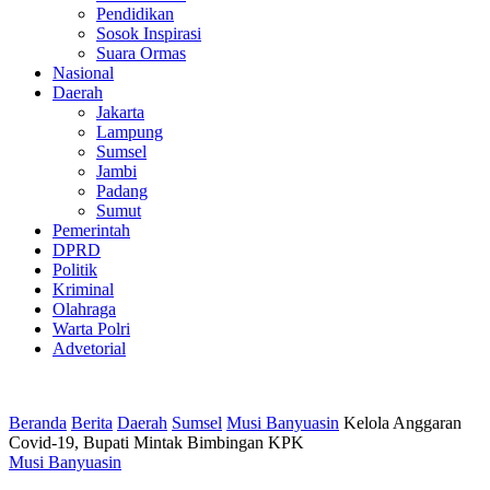
Pendidikan
Sosok Inspirasi
Suara Ormas
Nasional
Daerah
Jakarta
Lampung
Sumsel
Jambi
Padang
Sumut
Pemerintah
DPRD
Politik
Kriminal
Olahraga
Warta Polri
Advetorial
Beranda
Berita
Daerah
Sumsel
Musi Banyuasin
Kelola Anggaran
Covid-19, Bupati Mintak Bimbingan KPK
Musi Banyuasin