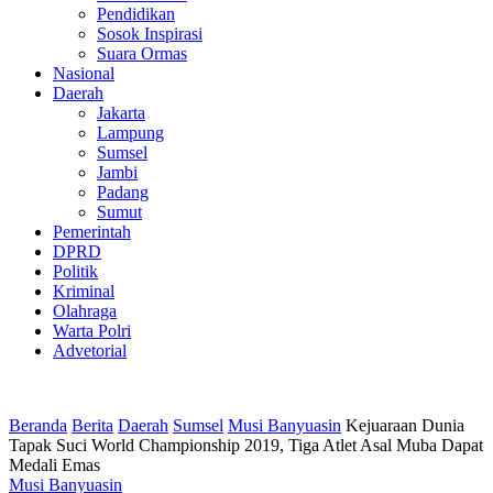
Pendidikan
Sosok Inspirasi
Suara Ormas
Nasional
Daerah
Jakarta
Lampung
Sumsel
Jambi
Padang
Sumut
Pemerintah
DPRD
Politik
Kriminal
Olahraga
Warta Polri
Advetorial
Beranda
Berita
Daerah
Sumsel
Musi Banyuasin
Kejuaraan Dunia
Tapak Suci World Championship 2019, Tiga Atlet Asal Muba Dapat
Medali Emas
Musi Banyuasin