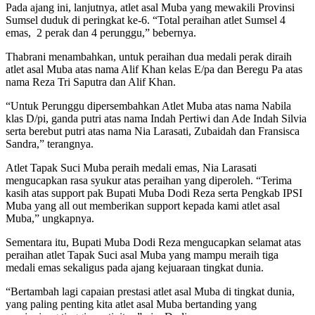
Pada ajang ini, lanjutnya, atlet asal Muba yang mewakili Provinsi
Sumsel duduk di peringkat ke-6. “Total peraihan atlet Sumsel 4
emas, 2 perak dan 4 perunggu,” bebernya.
Thabrani menambahkan, untuk peraihan dua medali perak diraih
atlet asal Muba atas nama Alif Khan kelas E/pa dan Beregu Pa atas
nama Reza Tri Saputra dan Alif Khan.
“Untuk Perunggu dipersembahkan Atlet Muba atas nama Nabila
klas D/pi, ganda putri atas nama Indah Pertiwi dan Ade Indah Silvia
serta berebut putri atas nama Nia Larasati, Zubaidah dan Fransisca
Sandra,” terangnya.
Atlet Tapak Suci Muba peraih medali emas, Nia Larasati
mengucapkan rasa syukur atas peraihan yang diperoleh. “Terima
kasih atas support pak Bupati Muba Dodi Reza serta Pengkab IPSI
Muba yang all out memberikan support kepada kami atlet asal
Muba,” ungkapnya.
Sementara itu, Bupati Muba Dodi Reza mengucapkan selamat atas
peraihan atlet Tapak Suci asal Muba yang mampu meraih tiga
medali emas sekaligus pada ajang kejuaraan tingkat dunia.
“Bertambah lagi capaian prestasi atlet asal Muba di tingkat dunia,
yang paling penting kita atlet asal Muba bertanding yang