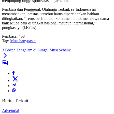
menjunjung tinggi sportivitas,” ujar Dodi.
Pembina dan Penggerak Olahraga Terbaik se-Indonesia ini
menambahkan, prestasi tersebut harus dipertahankan bahkan
ditingkatkan. “Terus berlatih dan komitmen untuk membawa nama
baik Muba baik di tingkat nasional maupun internasional,”
pungkasnya.(I.K/Jas)
Pembaca:
468
Tag:
Musi banyuasin
3 Bocah Tengelam di Sungai Musi Sebalik
Berita Terkait
Advetorial